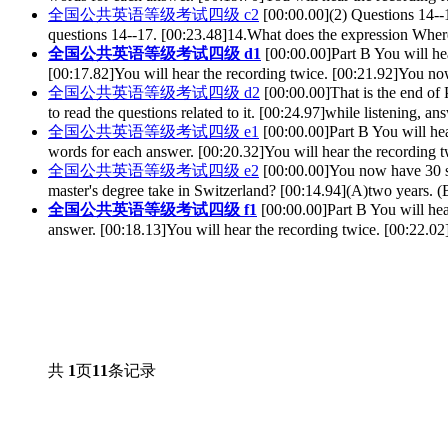
全国公共英语等级考试四级 c2
[00:00.00](2) Questions 14--
questions 14--17. [00:23.48]14.What does the expression Wher
全国公共英语等级考试四级 d1
[00:00.00]Part B You will he
[00:17.82]You will hear the recording twice. [00:21.92]You no
全国公共英语等级考试四级 d2
[00:00.00]That is the end of
to read the questions related to it. [00:24.97]while listening, an
全国公共英语等级考试四级 e1
[00:00.00]Part B You will he
words for each answer. [00:20.32]You will hear the recording
全国公共英语等级考试四级 e2
[00:00.00]You now have 30 se
master's degree take in Switzerland? [00:14.94](A)two years. (B
全国公共英语等级考试四级 f1
[00:00.00]Part B You will he
answer. [00:18.13]You will hear the recording twice. [00:22.0
共
1
页
11
条记录