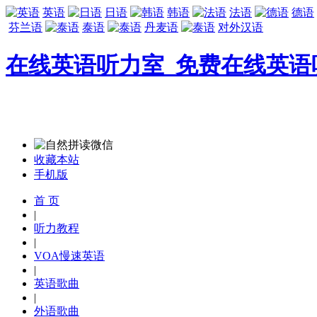
英语
日语
韩语
法语
德语
芬兰语
泰语
丹麦语
对外汉语
在线英语听力室_免费在线英语
收藏本站
手机版
首 页
|
听力教程
|
VOA慢速英语
|
英语歌曲
|
外语歌曲