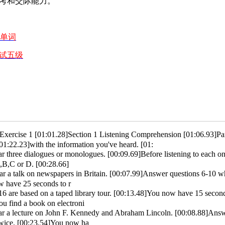
考和交际能力。
)单词
试五级
xercise 1 [01:01.28]Section 1 Listening Comprehension [01:06.93]Part
[01:22.23]with the information you've heard. [01:
r three dialogues or monologues. [00:09.69]Before listening to each one,
,B,C or D. [00:28.66]
ar a talk on newspapers in Britain. [00:07.99]Answer questions 6-10 w
w have 25 seconds to r
16 are based on a taped library tour. [00:13.48]You now have 15 secon
u find a book on electroni
ar a lecture on John F. Kennedy and Abraham Lincoln. [00:08.88]Answe
twice. [00:23.54]You now ha