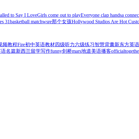
Called to Say I Love
Girls come out to play
Everyone clap hands
a connec
es 31
basketball match
wsre
那个女孩
Hollywood Studios Are Hot Cust
视频教程
Fire
初中英语教材
四级听力
六级练习
智慧背囊
新东方英
英语名篇
新西兰留学
写作
funny
剑桥
mars
地道美语播客
official
togethe