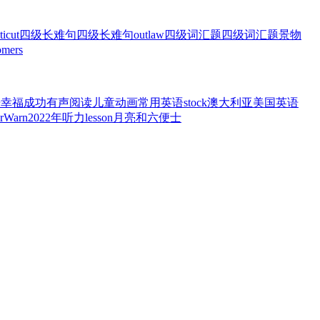
ticut
四级长难句
四级长难句
outlaw
四级词汇题
四级词汇题
景物
omers
语
幸福
成功
有声阅读
儿童动画
常用英语
stock
澳大利亚
美国英语
r
Warn
2022年听力
lesson
月亮和六便士