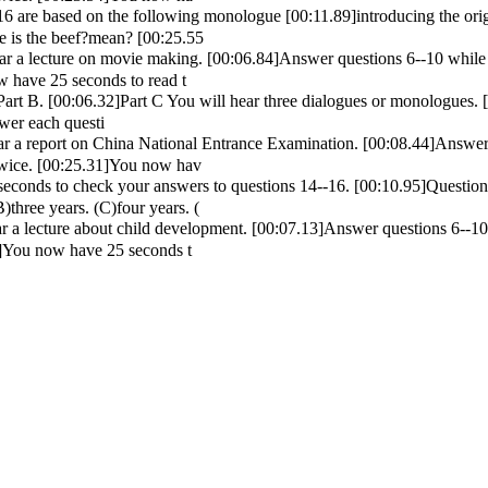
16 are based on the following monologue [00:11.89]introducing the ori
e is the beef?mean? [00:25.55
ar a lecture on movie making. [00:06.84]Answer questions 6--10 while 
w have 25 seconds to read t
 Part B. [00:06.32]Part C You will hear three dialogues or monologues. 
swer each questi
ar a report on China National Entrance Examination. [00:08.44]Answer 
 twice. [00:25.31]You now hav
conds to check your answers to questions 14--16. [00:10.95]Question
)three years. (C)four years. (
ar a lecture about child development. [00:07.13]Answer questions 6--10
2]You now have 25 seconds t