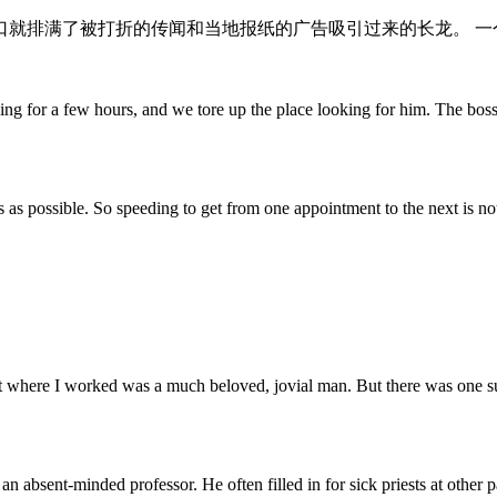
口就排满了被打折的传闻和当地报纸的广告吸引过来的长龙。 一个
g for a few hours, and we tore up the place looking for him. The boss 
s as possible. So speeding to get from one appointment to the next is 
here I worked was a much beloved, jovial man. But there was one subjec
n absent-minded professor. He often filled in for sick priests at other p