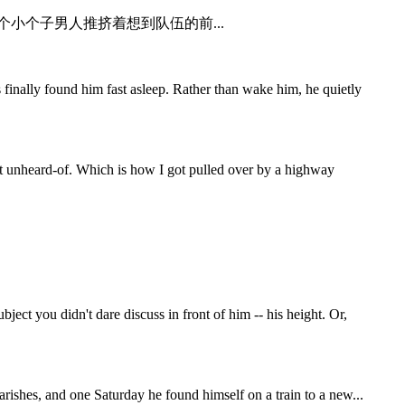
小个子男人推挤着想到队伍的前...
finally found him fast asleep. Rather than wake him, he quietly
not unheard-of. Which is how I got pulled over by a highway
t you didn't dare discuss in front of him -- his height. Or,
arishes, and one Saturday he found himself on a train to a new...