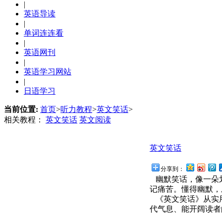
|
英语导读
|
单词连连看
|
英语网刊
|
英语学习网站
|
日语学习
当前位置:
首页
>
听力教程
>
英文笑话
>
相关教程：
英文笑话
英文阅读
英文笑话
分享到：
幽默笑话，像一朵
记痛苦。懂得幽默，
《英文笑话》从实用
代气息、能开阔读者