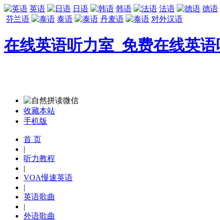
英语
日语
韩语
法语
德语
芬兰语
泰语
丹麦语
对外汉语
在线英语听力室_免费在线英语
收藏本站
手机版
首 页
|
听力教程
|
VOA慢速英语
|
英语歌曲
|
外语歌曲