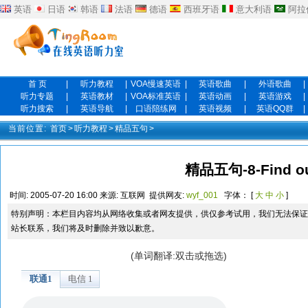
英语
日语
韩语
法语
德语
西班牙语
意大利语
阿拉
首 页
|
听力教程
|
VOA慢速英语
|
英语歌曲
|
外语歌曲
|
听力专题
|
英语教材
|
VOA标准英语
|
英语动画
|
英语游戏
|
听力搜索
|
英语导航
|
口语陪练网
|
英语视频
|
英语QQ群
|
当前位置:
首页
>
听力教程
>
精品五句
>
精品五句-8-Find o
时间:
2005-07-20 16:00
来源:
互联网
提供网友:
wyf_001
字体： [
大
中
小
]
特别声明：本栏目内容均从网络收集或者网友提供，供仅参考试用，我们无法保证
站长联系，我们将及时删除并致以歉意。
(单词翻译:双击或拖选)