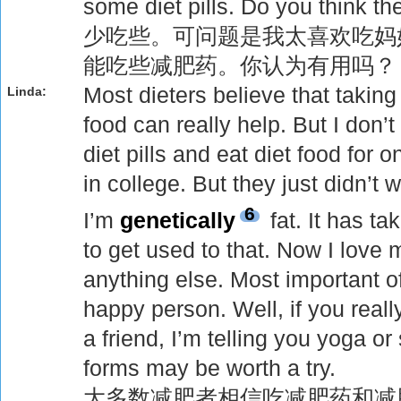
some diet pills. Do you think t
少吃些。可问题是我太喜欢吃妈
能吃些减肥药。你认为有用吗？
Most dieters believe that taking 
Linda:
food can really help. But I don’t
diet pills and eat diet food for 
in college. But they just didn’t
6
I’m
genetically
fat. It has t
to get used to that. Now I love
anything else. Most important of
happy person. Well, if you reall
a friend, I’m telling you yoga o
forms may be worth a try.
大多数减肥者相信吃减肥药和减