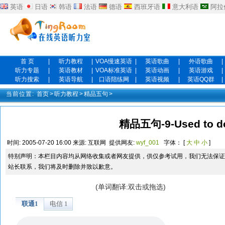
英语
日语
韩语
法语
德语
西班牙语
意大利语
阿拉
首 页
|
听力教程
|
VOA慢速英语
|
英语歌曲
|
外语歌曲
|
听力专题
|
英语教材
|
VOA标准英语
|
英语动画
|
英语游戏
|
听力搜索
|
英语导航
|
口语陪练网
|
英语视频
|
英语QQ群
|
当前位置:
首页
>
听力教程
>
精品五句
>
精品五句-9-Used to do
时间:
2005-07-20 16:00
来源:
互联网
提供网友:
wyf_001
字体： [
大
中
小
]
特别声明：本栏目内容均从网络收集或者网友提供，供仅参考试用，我们无法保证
站长联系，我们将及时删除并致以歉意。
(单词翻译:双击或拖选)