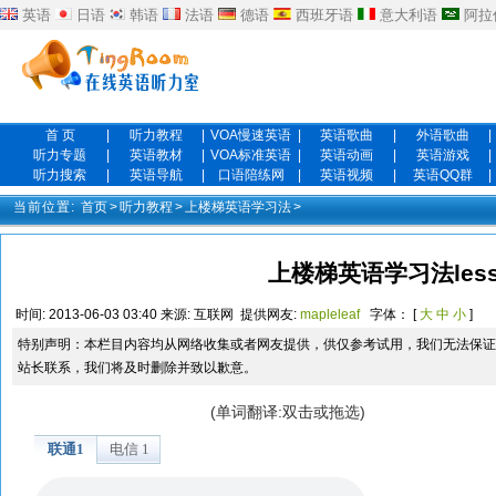
英语
日语
韩语
法语
德语
西班牙语
意大利语
阿拉
首 页
|
听力教程
|
VOA慢速英语
|
英语歌曲
|
外语歌曲
|
听力专题
|
英语教材
|
VOA标准英语
|
英语动画
|
英语游戏
|
听力搜索
|
英语导航
|
口语陪练网
|
英语视频
|
英语QQ群
|
当前位置:
首页
>
听力教程
>
上楼梯英语学习法
>
上楼梯英语学习法less
时间:
2013-06-03 03:40
来源:
互联网
提供网友:
mapleleaf
字体： [
大
中
小
]
特别声明：本栏目内容均从网络收集或者网友提供，供仅参考试用，我们无法保证
站长联系，我们将及时删除并致以歉意。
(单词翻译:双击或拖选)