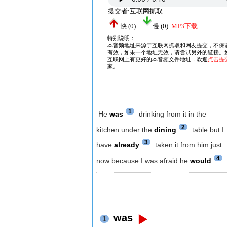
1
He
was
drinking from it in the
2
kitchen under the
dining
table but I
3
have
already
taken it from him just
4
now because I was afraid he
would
was
1