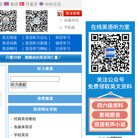
语
泰语
丹麦语
对外汉语
收藏本站
手机版
英文阅读
|
英语听力论坛
|
韩语学习
英语词典
|
英语听力家园
|
德语学习
英语网刊
|
英语学习网站
|
日语学习
只需30秒，测测你的英语词汇量！
听力搜索
听力搜索
推荐频道
英语网址导航
经典英语教程
各媒体英语
学校英语