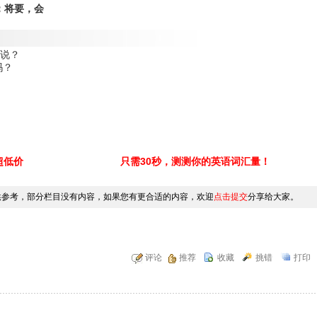
概；将要，会
这么说？
我吗？
超低价
只需30秒，测测你的英语词汇量！
供参考，部分栏目没有内容，如果您有更合适的内容，欢迎
点击提交
分享给大家。
评论
推荐
收藏
挑错
打印