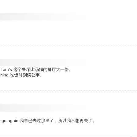
ig as the Tom's.这个餐厅比汤姆的餐厅大一倍。
 are dining.吃饭时别谈公事。
。
n't want to go again.我早已去过那里了，所以我不想再去了。