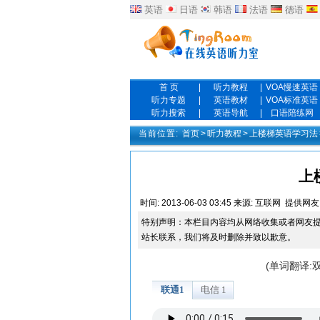
英语
日语
韩语
法语
德语
首 页
|
听力教程
|
VOA慢速英语
听力专题
|
英语教材
|
VOA标准英语
听力搜索
|
英语导航
|
口语陪练网
当前位置:
首页
>
听力教程
>
上楼梯英语学习法
上
时间:
2013-06-03 03:45
来源:
互联网
提供网友
特别声明：本栏目内容均从网络收集或者网友
站长联系，我们将及时删除并致以歉意。
(单词翻译: