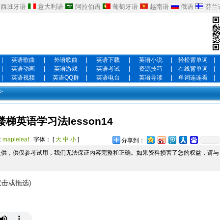
西班牙语
意大利语
阿拉伯语
葡萄牙语
越南语
俄语
芬兰
|
英语歌曲
|
外语歌曲
|
英语下载
|
英语小说
|
轻松背单词
|
|
英语动画
|
英语游戏
|
英语考试
|
资源技巧
|
在线背单词
|
|
英语视频
|
英语QQ群
|
英语电台
|
英语导读
|
单词连连看
|
>
楼梯英语学习法lesson14
:
mapleleaf
字体： [
大
中
小
]
分享到：
提供，供仅参考试用，我们无法保证内容完整和正确。如果资料损害了您的权益，请与
双击或拖选)