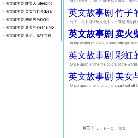
讲到遗传学，我们不能不提孟德尔。他的
英文故事剧 睡美人(Sleeping
英文故事剧 竹子的启示(T
英文故事剧 美女与野兽(Bea
英文故事剧 塞翁失马(We'll
竹子，在中国传统文化中，一直是清秀俊
英文故事剧 最美的心(The Mo
宁可食无肉，不可居无竹。无肉令人瘦，
英文故事剧 卖火柴的小女
子的高雅并非在于它摇
英文故事剧 兔子、狐狸与狼
In the winter of 1845, a poor little girl tr
and people in horse carriages and in the str
英文故事剧 彩虹的起源(T
Once upon a time the colors of the w
吵了起来，每一个颜色都声称自己是最好的。 Green said: 
英文故事剧 美女与野兽(B
Once upon a time as a merchant set off f
on his return. The third, whose name was 
首页
1
2
下一页
末页