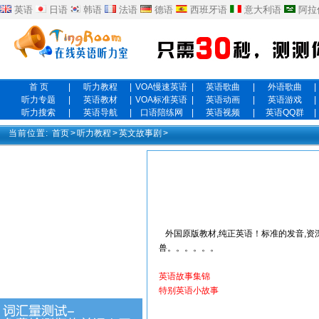
英语
日语
韩语
法语
德语
西班牙语
意大利语
阿拉
首 页
|
听力教程
|
VOA慢速英语
|
英语歌曲
|
外语歌曲
|
听力专题
|
英语教材
|
VOA标准英语
|
英语动画
|
英语游戏
|
听力搜索
|
英语导航
|
口语陪练网
|
英语视频
|
英语QQ群
|
当前位置:
首页
>
听力教程
>
英文故事剧
>
外国原版教材,纯正英语！标准的发音,
兽。。。。。。
英语故事集锦
特别英语小故事