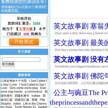
英文故事剧 塞翁失马(
Once upon a time, there was a farmer in t
used an old horse to plow his field. One 
英文故事剧 最美的心(Th
One day a young man was standing in the 
听力搜索
valley. A large crowd gathered, and the
英文故事剧 没有左手的人
听力搜索
Sometimes your biggest weakness can bec
study judo[柔道] despite the fact t
英文故事剧 佛陀勾月(
最新搜索
口译必考的十个句型
I Just Called t
当月光皎洁明亮时，人们可以通过肉眼清
o Say I Love
I Just Called to Say I
Love
Girls come out to play
Ever
世间的事物。因此，嫦娥、桂树、玉兔就
公主与豌豆The Prince
yone clap hands
a connecticut
四
度，月亮更是一切美好
级长难句
四级长难句
outlaw
四
级词汇题
四级词汇题
景物
Fifty
theprincessandthepe
Shades
noted
Life in the Cherno
byl Zone
Trunk Stories 31
basket