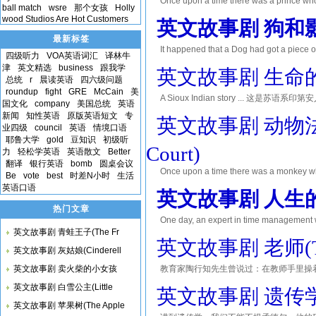
Once upon a time there was a prince who 
ball match
wsre
那个女孩
Holly
over the world to find one, but nowhere c
wood Studios Are Hot Customers
英文故事剧 狗和影子(T
最新标签
It happened that a Dog had got a piece o
四级听力
VOA英语词汇
译林牛
he had to cross a plank lying across a 
津
英文精选
business
跟我学
英文故事剧 生命的波纹(T
总统
r
晨读英语
四六级问题
roundup
fight
GRE
McCain
美
A Sioux Indian story ... 这是苏语系印第
国文化
company
美国总统
英语
when I was about seven, and he told me to
新闻
知性英语
原版英语短文
专
英文故事剧 动物法庭的舞
业四级
council
英语
情境口语
耶鲁大学
gold
豆知识
初级听
Court)
力
轻松学英语
英语散文
Better
翻译
银行英语
bomb
圆桌会议
Once upon a time there was a monkey who
Be
vote
best
时差N小时
生活
with his fiddle, he could make anyone d
英语口语
英文故事剧 人生的大石
complain
热门文章
One day, an expert in time management wa
英文故事剧 青蛙王子(The Fr
those students will neve
英文故事剧 老师(The
As he
英文故事剧 灰姑娘(Cinderell
英文故事剧 卖火柴的小女孩
教育家陶行知先生曾说过：在教师手里操
许，就能对孩子的心理产生不可磨灭的影
英文故事剧 白雪公主(Little
英文故事剧 遗传学之父(F
孩子们的心理、未来和
英文故事剧 苹果树(The Apple