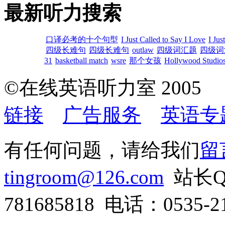
最新听力搜索
口译必考的十个句型
I Just Called to Say I Love
I Jus
四级长难句
四级长难句
outlaw
四级词汇题
四级词
31
basketball match
wsre
那个女孩
Hollywood Studios
©在线英语听力室 200
链接
广告服务
英语专
有任何问题，请给我们
留
tingroom@126.com
站长QQ
781685818 电话：0535-21