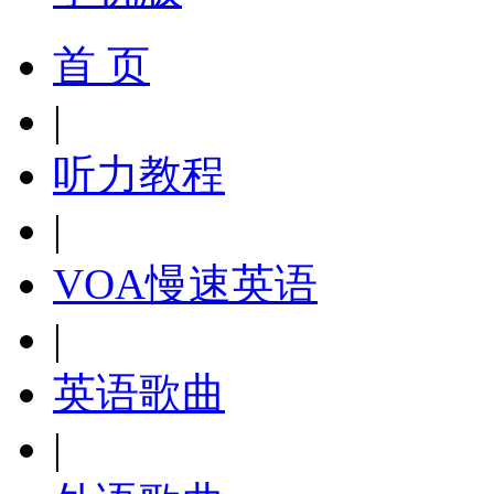
首 页
|
听力教程
|
VOA慢速英语
|
英语歌曲
|