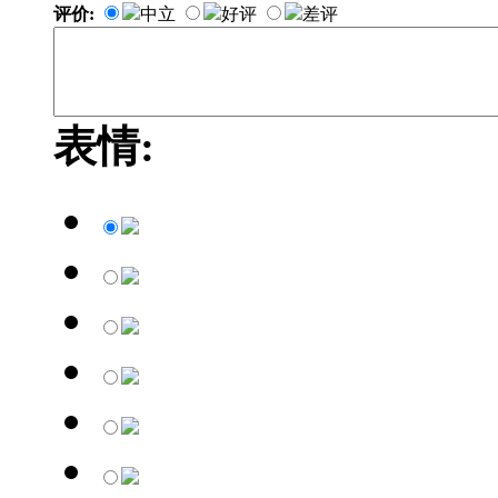
评价:
中立
好评
差评
表情: