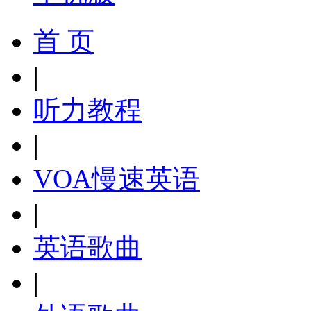
首 页
|
听力教程
|
VOA慢速英语
|
英语歌曲
|