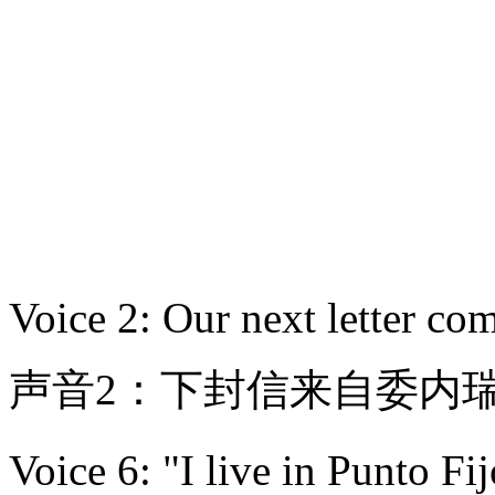
Voice 2: Our next letter co
声音2：下封信来自委内
Voice 6: "I live in Punto Fi