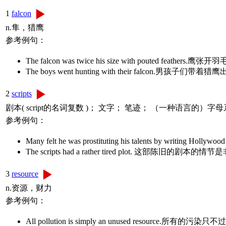
1
falcon
n.隼，猎鹰
参考例句：
The falcon was twice his size with pouted feathe
The boys went hunting with their falcon.男孩子们
2
scripts
剧本( script的名词复数 )； 文字； 笔迹； （一种语言的）字
参考例句：
Many felt he was prostituting his talents by w
The scripts had a rather tired plot. 这部陈旧的剧本
3
resource
n.资源，财力
参考例句：
All pollution is simply an unused resource