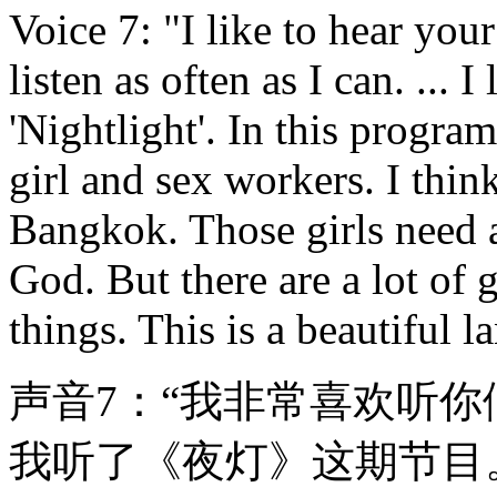
Voice 7: "I like to hear yo
listen as often as I can. ...
'Nightlight'. In this progr
girl and sex workers. I think
Bangkok. Those girls need 
God. But there are a lot of 
things. This is a beautiful l
声音7：“我非常喜欢听
我听了《夜灯》这期节目