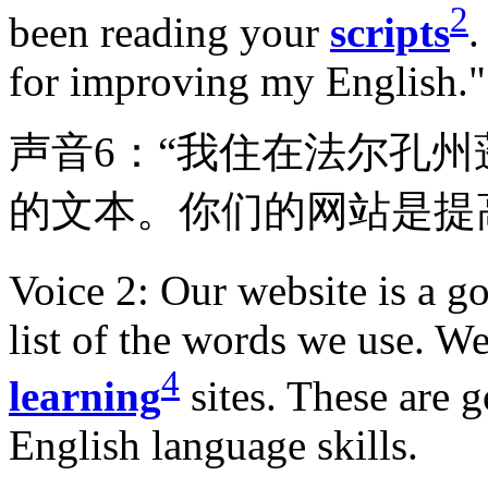
2
been reading your
scripts
.
for improving my English."
声音6：“我住在法尔孔
的文本。你们的网站是提
Voice 2: Our website is a 
list of the words we use. We
4
learning
sites. These are 
English language skills.