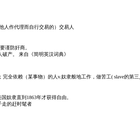
中不为他人作代理而自行交易的）交易人
 在旅游区一定要谨防奸商。
战争时期，许多商人破产。 来自《简明英汉词典》
人；完全依赖（某事物）的人v.奴隶般地工作，做苦工( slave的第三
ted States. 美国奴隶直到1863年才获得自由。
被潮流牵着鼻子走的赶时髦者