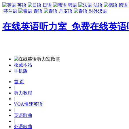
英语
日语
韩语
法语
德语
芬兰语
泰语
丹麦语
对外汉语
在线英语听力室_免费在线英语
收藏本站
手机版
首 页
|
听力教程
|
VOA慢速英语
|
英语歌曲
|
外语歌曲