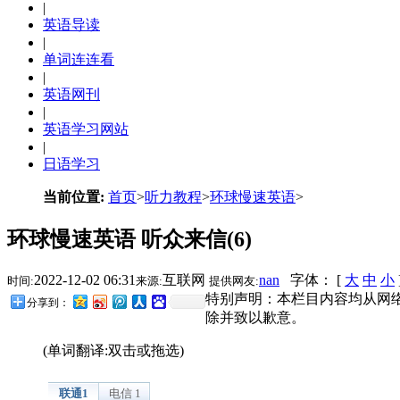
|
英语导读
|
单词连连看
|
英语网刊
|
英语学习网站
|
日语学习
当前位置:
首页
>
听力教程
>
环球慢速英语
>
环球慢速英语 听众来信(6)
2022-12-02 06:31
互联网
nan
字体： [
大
中
小
时间:
来源:
提供网友:
特别声明：本栏目内容均从网
分享到：
除并致以歉意。
(单词翻译:双击或拖选)