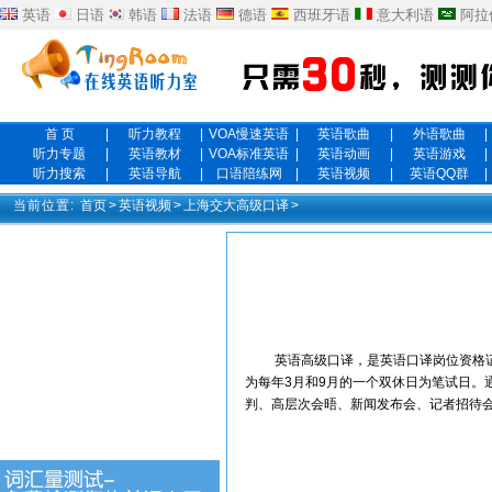
英语
日语
韩语
法语
德语
西班牙语
意大利语
阿拉
首 页
|
听力教程
|
VOA慢速英语
|
英语歌曲
|
外语歌曲
|
听力专题
|
英语教材
|
VOA标准英语
|
英语动画
|
英语游戏
|
听力搜索
|
英语导航
|
口语陪练网
|
英语视频
|
英语QQ群
|
当前位置:
首页
>
英语视频
>
上海交大高级口译
>
英语高级口译，是英语口译岗位资格证书
为每年3月和9月的一个双休日为笔试日。
判、高层次会晤、新闻发布会、记者招待