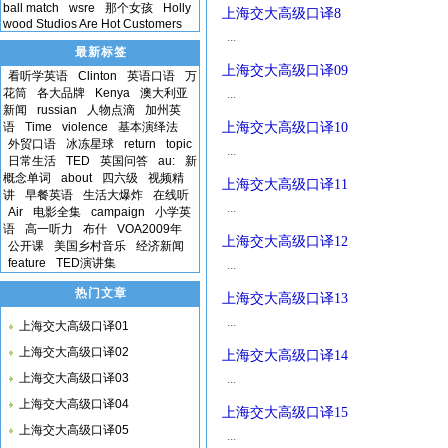
ball match
wsre
那个女孩
Holly
上海交大高级口译8
wood Studios Are Hot Customers
...
最新标签
上海交大高级口译09
看听学英语
Clinton
英语口语
万
花筒
各大品牌
Kenya
澳大利亚
...
新闻
russian
人物点滴
加州英
语
Time
violence
基本演绎法
上海交大高级口译10
外贸口语
冰冻星球
return
topic
...
日常生活
TED
英国问答
au:
新
概念单词
about
四六级
视频精
上海交大高级口译11
讲
早餐英语
生活大爆炸
在线听
...
Air
电影全集
campaign
小学英
语
高一听力
布什
VOA2009年
上海交大高级口译12
公开课
美国乡村音乐
经济新闻
feature
TED演讲集
...
热门文章
上海交大高级口译13
...
上海交大高级口译01
上海交大高级口译02
上海交大高级口译14
上海交大高级口译03
...
上海交大高级口译04
上海交大高级口译15
上海交大高级口译05
...