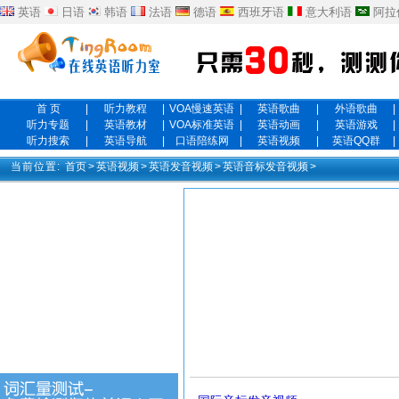
英语
日语
韩语
法语
德语
西班牙语
意大利语
阿拉
首 页
|
听力教程
|
VOA慢速英语
|
英语歌曲
|
外语歌曲
|
听力专题
|
英语教材
|
VOA标准英语
|
英语动画
|
英语游戏
|
听力搜索
|
英语导航
|
口语陪练网
|
英语视频
|
英语QQ群
|
当前位置:
首页
>
英语视频
>
英语发音视频
>
英语音标发音视频
>