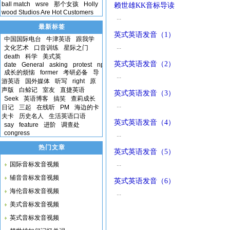
ball match
wsre
那个女孩
Holly
赖世雄KK音标导读
wood Studios Are Hot Customers
...
最新标签
英式英语发音（1）
中国国际电台
牛津英语
跟我学
...
文化艺术
口音训练
星际之门
death
科学
美式英
英式英语发音（2）
date
General
asking
protest
npr
成长的烦恼
former
考研必备
导
...
游英语
国外媒体
听写
right
原
声版
白鲸记
室友
直捷英语
英式英语发音（3）
Seek
英语博客
搞笑
查莉成长
...
日记
三起
在线听
PM
海边的卡
夫卡
历史名人
生活英语口语
英式英语发音（4）
say
feature
进阶
调查处
congress
...
热门文章
英式英语发音（5）
...
国际音标发音视频
辅音音标发音视频
英式英语发音（6）
海伦音标发音视频
...
美式音标发音视频
英式音标发音视频