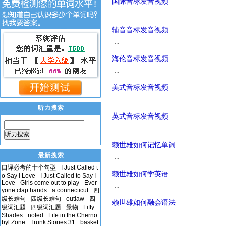
国际音标发音视频
...
辅音音标发音视频
...
海伦音标发音视频
...
美式音标发音视频
...
听力搜索
英式音标发音视频
...
听力搜索
赖世雄如何记忆单词
最新搜索
...
口译必考的十个句型
I Just Called t
赖世雄如何学英语
o Say I Love
I Just Called to Say I
Love
Girls come out to play
Ever
...
yone clap hands
a connecticut
四
级长难句
四级长难句
outlaw
四
赖世雄如何融会语法
级词汇题
四级词汇题
景物
Fifty
...
Shades
noted
Life in the Cherno
byl Zone
Trunk Stories 31
basket