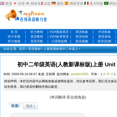
英语
日语
韩语
法语
德语
西班牙语
意大利语
阿拉
首 页
|
听力教程
|
VOA慢速英语
|
英语歌曲
|
外语歌曲
|
听力专题
|
英语教材
|
VOA标准英语
|
英语动画
|
英语游戏
|
听力搜索
|
英语导航
|
口语陪练网
|
英语视频
|
英语QQ群
|
当前位置:
首页
>
英语教材
>
人教新课标初中二年级上
>
初中二年级英语(人教新课标版)上册 Unit 10 I'
时间:
2009-09-16 06:07
来源:
互联网
提供网友:
wenbin2005
字体： [
大
中
小
]
特别声明：本栏目内容均从网络收集或者网友提供，供仅参考试用，我们无法保证
站长联系，我们将及时删除并致以歉意。
(单词翻译:双击或拖选)