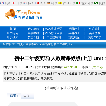
英语
日语
韩语
法语
德语
西班牙语
意大利语
阿拉
首 页
|
听力教程
|
VOA慢速英语
|
英语歌曲
|
外语歌曲
|
听力专题
|
英语教材
|
VOA标准英语
|
英语动画
|
英语游戏
|
听力搜索
|
英语导航
|
口语陪练网
|
英语视频
|
英语QQ群
|
当前位置:
首页
>
英语教材
>
人教新课标初中二年级上
>
初中二年级英语(人教新课标版)上册 Unit 11 Co
时间:
2009-09-16 06:26
来源:
互联网
提供网友:
wenbin2005
字体： [
大
中
小
]
特别声明：本栏目内容均从网络收集或者网友提供，供仅参考试用，我们无法保证
站长联系，我们将及时删除并致以歉意。
(单词翻译:双击或拖选)