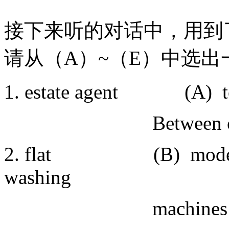
接下来听的对话中，用到
请从（
A
）
~
（
E
）中选出
1. estate agent (A) to tr
Between one’s h
2. flat (B) modern c
washing
machines and m