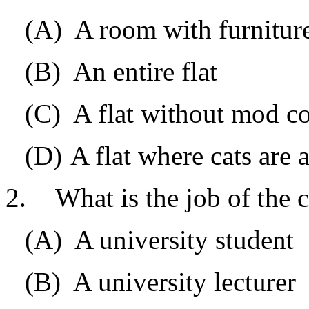
(A)
A room with furnitur
(B)
An entire flat
(C)
A flat without mod c
(D)
A flat where cats are 
2.
What is the job of the 
(A)
A university student
(B)
A university lecturer