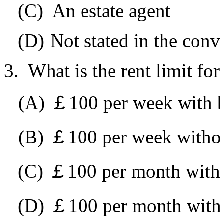
(C)
An estate agent
(D)
Not stated in the conv
3. What is the rent limit fo
(A)
￡
100 per week with b
(B)
￡
100 per week withou
(C)
￡
100 per month with 
(D)
￡
100 per month with