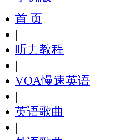
首 页
|
听力教程
|
VOA慢速英语
|
英语歌曲
|