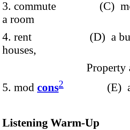
3. commute (C) money p
a room
4. rent (D) a busines
houses,
Property and 
2
5. mod
cons
(E) anothe
Listening Warm-Up