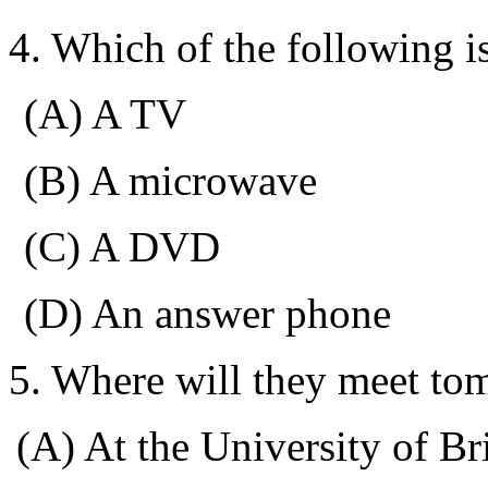
4. Which of the following 
(A) A TV
(B) A microwave
(C) A DVD
(D) An answer phone
5. Where will they meet t
(A) At the
University
of
Br