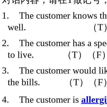
1.
The customer knows t
well.
（
T
2.
The customer has a spe
to live.
（
T
）（
F
3.
The customer would lik
the bills.
（
T
）（
F
4.
The customer is
allerg