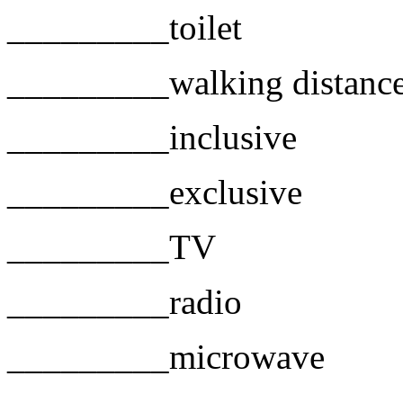
_________toilet
_________walking distanc
_________inclusive
_________exclusive
_________TV
_________radio
_________microwave