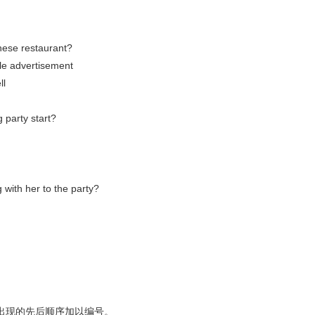
hinese restaurant?
le advertisement
ll
 party start?
 with her to the party?
出现的先后顺序加以编号。