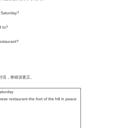
 Saturday?
 to?
restaurant?
对话，将错误更正。
Saturday
ese restaurant-the foot of the hill in peace