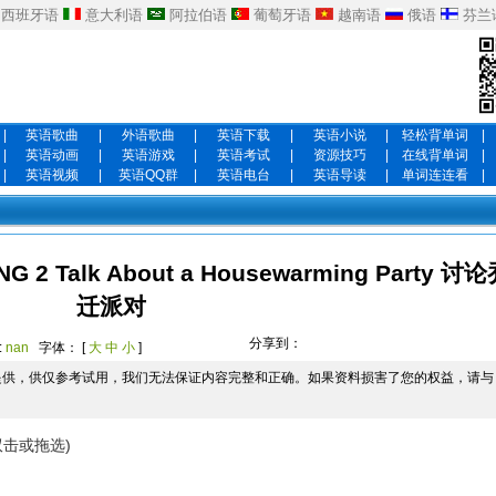
西班牙语
意大利语
阿拉伯语
葡萄牙语
越南语
俄语
芬兰
|
英语歌曲
|
外语歌曲
|
英语下载
|
英语小说
|
轻松背单词
|
|
英语动画
|
英语游戏
|
英语考试
|
资源技巧
|
在线背单词
|
|
英语视频
|
英语QQ群
|
英语电台
|
英语导读
|
单词连连看
|
G 2 Talk About a Housewarming Party 讨
迁派对
分享到：
:
nan
字体： [
大
中
小
]
提供，供仅参考试用，我们无法保证内容完整和正确。如果资料损害了您的权益，请与
双击或拖选)