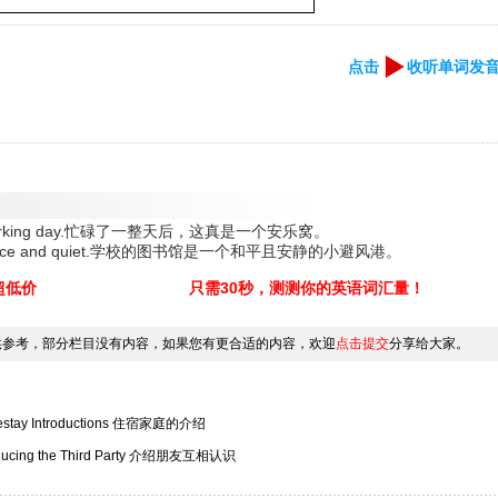
点击
收听单词发
 a busy working day.忙碌了一整天后，这真是一个安乐窝。
haven of peace and quiet.学校的图书馆是一个和平且安静的小避风港。
超低价
只需30秒，测测你的英语词汇量！
供参考，部分栏目没有内容，如果您有更合适的内容，欢迎
点击提交
分享给大家。
estay Introductions 住宿家庭的介绍
oducing the Third Party 介绍朋友互相认识