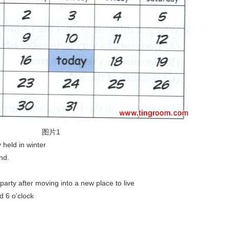
图片1
eld in winter
nd.
after moving into a new place to live
 6 o’clock