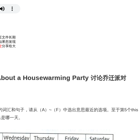
About a Housewarming Party
讨论乔迁派对
A
~
F
5
this
的词汇和句子，请从（
）
（
）中选出意思最近的选项。至于第
个
出是哪一天。