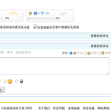
评论
推荐
收藏
挑错
打印
踩一下
(0)
0%
0%
用英语
的相关图书及光盘
在百度中搜索
听见英国
查看所有评论
查看所有评论
色情、暴力、反动的言论。
评价:
中立
好评
差评
论
©在线英语听力室 2005
关于我们
栏目导航
友情链接
英语专题
网站帮助