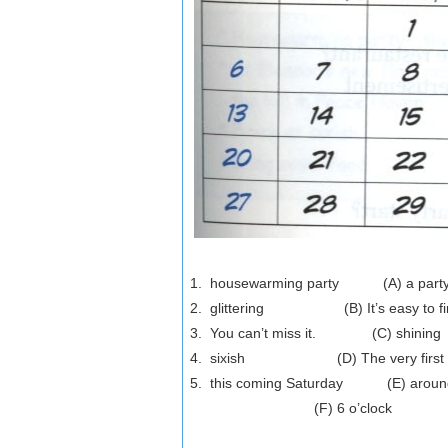
1. housewarming party (A) a party h
2. glittering (B) It’s easy to fi
3. You can’t miss it. (C) shining
4. sixish (D) The very first party 
5. this coming Saturday (E) around
(F) 6 o’clock