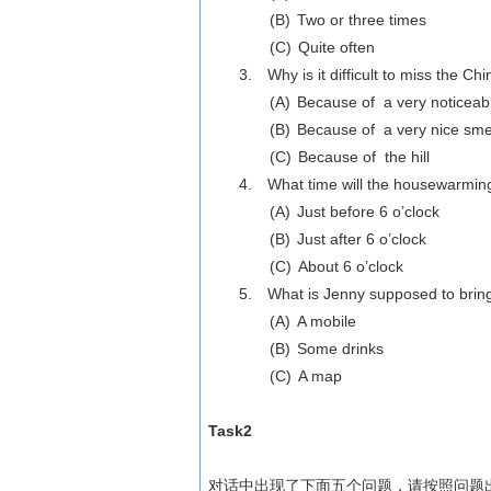
(B)
Two or three times
(C)
Quite often
3.
Why is it difficult to miss the C
(A)
Because of a very noticeab
(B)
Because of a very nice sme
(C)
Because of the hill
4.
What time will the housewarming
(A)
Just before 6 o’clock
(B)
Just after 6 o’clock
(C)
About 6 o’clock
5.
What is Jenny supposed to bring
(A)
A mobile
(B)
Some drinks
(C)
A map
Task2
对话中出现了下面五个问题，请按照问题