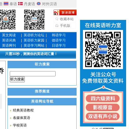
语
泰语
丹麦语
对外汉语
收藏本站
手机版
英文阅读
|
英语听力论坛
|
韩语学习
英语词典
|
英语听力家园
|
德语学习
英语网刊
|
英语学习网站
|
日语学习
只需30秒，测测你的英语词汇量！
听力搜索
论乔
听力搜索
推荐频道
英语网址导航
经典英语教程
各媒体英语
学校英语