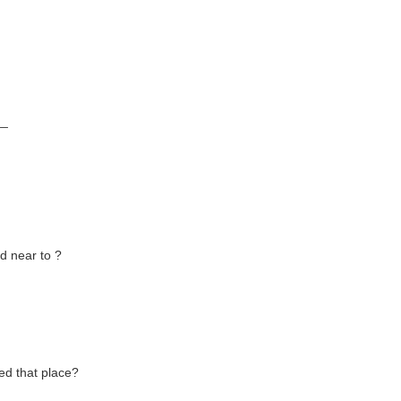
__
 near to ?
ed that place?