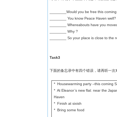
________Would you be free this coming
________ You know Peace Haven well?
________ Whereabouts have you moved
________ Why ?
________ So your place is close to the 
Task3
下面的备忘录中有四个错误，请再听一次
* Housewarming party –this coming 
* At Eleanor’s new flat: near the Japan
Haven
* Finish at sixish
* Bring some food