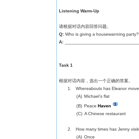
Listening Warm-Up
请根据对话内容回答问题。
Q:
Who is giving a housewarming party?
A:
_____________________________
Task 1
根据对话内容，选出一个正确的答案。
1.
Whereabouts has Eleanor moved
(A)
Michael’s flat
1
(B)
Peace
Haven
(C)
A Chinese restaurant
2.
How many times has Jenny visit
(A)
Once