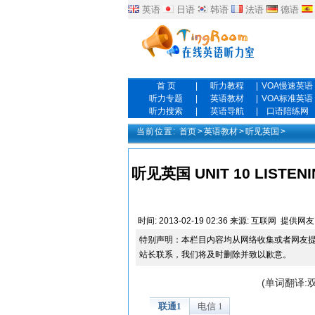
英语
日语
韩语
法语
德语
首 页
|
听力教程
|
VOA慢速英语
听力专题
|
英语教材
|
VOA标准英语
听力搜索
|
英语导航
|
口语陪练网
当前位置:
首页
>
英语教材
>
听见英国
>
听见英国 UNIT 10 LISTENIN
时间:
2013-02-19 02:36
来源:
互联网
提供网友
特别声明：本栏目内容均从网络收集或者网友
站长联系，我们将及时删除并致以歉意。
(单词翻译: