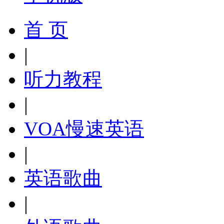
首 页
|
听力教程
|
VOA慢速英语
|
英语歌曲
|