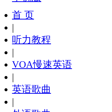
首 页
|
听力教程
|
VOA慢速英语
|
英语歌曲
|