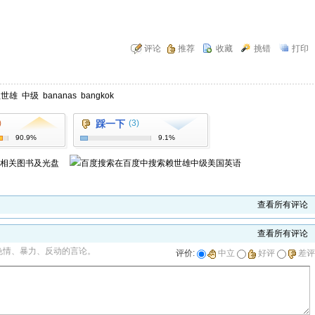
评论
推荐
收藏
挑错
打印
赖世雄
中级
bananas
bangkok
)
踩一下
(3)
90.9%
9.1%
相关图书及光盘
在百度中搜索
赖世雄中级美国英语
查看所有评论
查看所有评论
色情、暴力、反动的言论。
评价:
中立
好评
差评