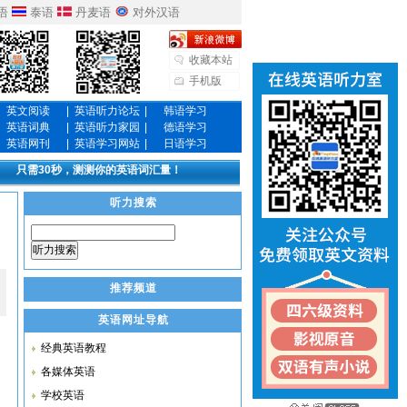
语
泰语
丹麦语
对外汉语
收藏本站
手机版
英文阅读
|
英语听力论坛
|
韩语学习
英语词典
|
英语听力家园
|
德语学习
英语网刊
|
英语学习网站
|
日语学习
只需30秒，测测你的英语词汇量！
听力搜索
听力搜索
推荐频道
英语网址导航
经典英语教程
各媒体英语
学校英语