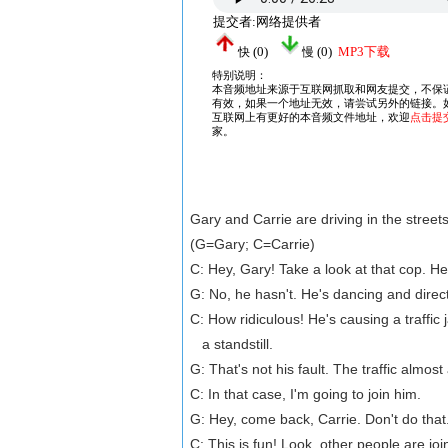
Gary and Carrie are driving in the street
(G=Gary; C=Carrie)
C: Hey, Gary! Take a look at that cop. H
G: No, he hasn't. He's dancing and direct
C: How ridiculous! He's causing a traffic 
a standstill.
G: That's not his fault. The traffic almo
C: In that case, I'm going to join him.
G: Hey, come back, Carrie. Don't do that
C: This is fun! Look, other people are joi