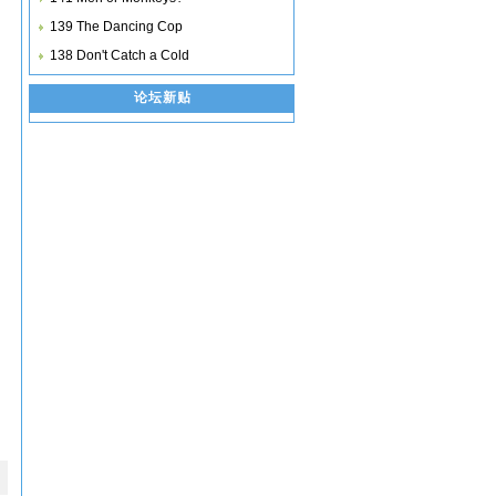
139 The Dancing Cop
138 Don't Catch a Cold
论坛新贴