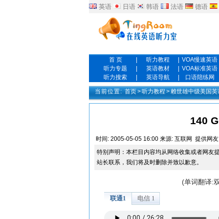
英语
日语
韩语
法语
德语
首 页
|
听力教程
|
VOA慢速英语
听力专题
|
英语教材
|
VOA标准英语
听力搜索
|
英语导航
|
口语陪练网
当前位置:
首页
>
听力教程
>
赖世雄中级美国英
140 G
时间:
2005-05-05 16:00
来源:
互联网
提供网友
特别声明：本栏目内容均从网络收集或者网友
站长联系，我们将及时删除并致以歉意。
(单词翻译: