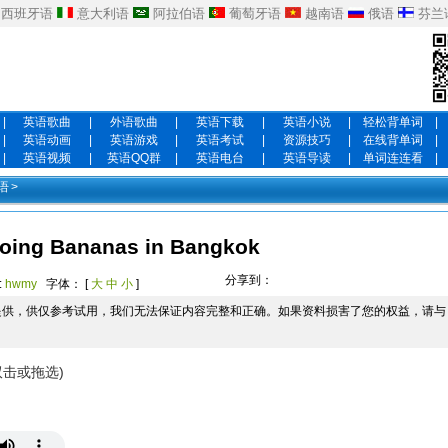
西班牙语
意大利语
阿拉伯语
葡萄牙语
越南语
俄语
芬兰
|
英语歌曲
|
外语歌曲
|
英语下载
|
英语小说
|
轻松背单词
|
|
英语动画
|
英语游戏
|
英语考试
|
资源技巧
|
在线背单词
|
|
英语视频
|
英语QQ群
|
英语电台
|
英语导读
|
单词连连看
|
语
>
oing Bananas in Bangkok
分享到：
:
hwmy
字体： [
大
中
小
]
提供，供仅参考试用，我们无法保证内容完整和正确。如果资料损害了您的权益，请与
双击或拖选)