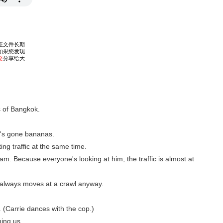
s of Bangkok.
e's gone bananas.
ing traffic at the same time.
jam. Because everyone's looking at him, the traffic is almost at
st always moves at a crawl anyway.
. (Carrie dances with the cop.)
ning us.