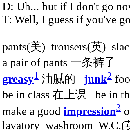
D: Uh... but if I don't go now
T: Well, I guess if you've go
pants(美) trousers(英) 
a pair of pants 一条裤子
1
2
greasy
油腻的
junk
fo
be in class 在上课 be in t
3
make a good
impression
o
lavatory washroom W.C