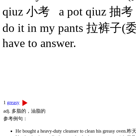
qiuz 小考 a pot qiuz 抽考
do it in my pants 拉裤子(
have to answer.
1
greasy
adj. 多脂的，油脂的
参考例句：
He bought a heavy-duty cleanser to clean his