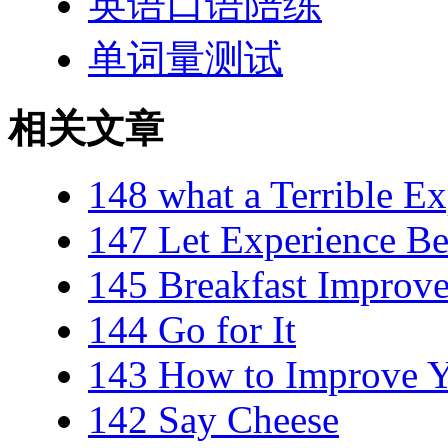
英语口语陪练
单词量测试
相关文章
148 what a Terrible Ex
147 Let Experience Be
145 Breakfast Improve
144 Go for It
143 How to Improve Yo
142 Say Cheese