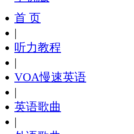
首 页
|
听力教程
|
VOA慢速英语
|
英语歌曲
|