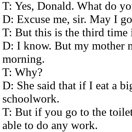
T: Yes, Donald. What do y
D: Excuse me, sir. May I g
T: But this is the third time
D: I know. But my mother m
morning.
T: Why?
D: She said that if I eat a b
schoolwork.
T: But if you go to the toil
able to do any work.