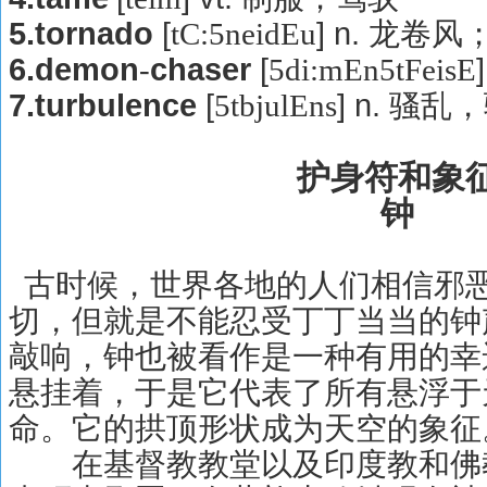
5.tornado
[
] n.
tC:5neidEu
龙卷风
6.demon
chaser
[
-
5di:mEn5tFeisE
7.turbulence
[
] n.
5tbjulEns
骚乱，
护身符和象
钟
古时候，世界各地的人们相信邪
切，但就是不能忍受丁丁当当的钟
敲响，钟也被看作是一种有用的幸
悬挂着，于是它代表了所有悬浮于
命。它的拱顶形状成为天空的象征
在基督教教堂以及印度教和佛