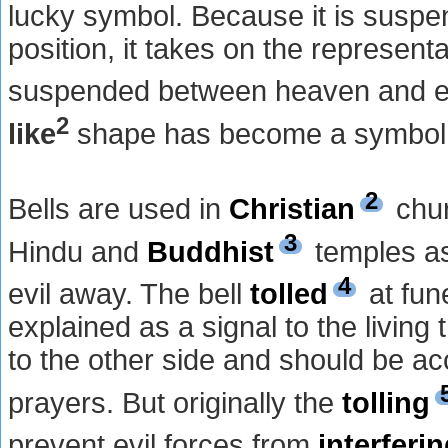
lucky symbol. Because it is suspe
position, it takes on the representati
suspended between heaven and ea
2
like
shape has become a symbol 
2
Bells are used in
Christian
chur
3
Hindu and
Buddhist
temples as
4
evil away. The bell
tolled
at fun
explained as a signal to the living 
to the other side and should be 
prayers. But originally the
tolling
prevent evil forces from
interferi