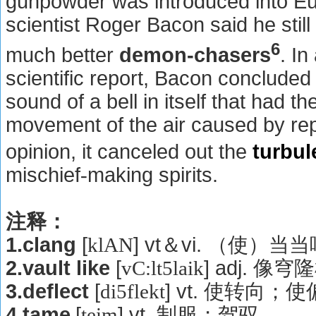
gunpowder was introduced into Eu
scientist Roger Bacon said he still
6
much better
demon-chasers
. In
scientific report, Bacon concluded 
sound of a bell in itself that had t
movement of the air caused by repe
opinion, it canceled out the
turbul
mischief
making spirits.
-
注释：
1.clang
[
] vt
vi.
klAN
＆
（使）当当
2.vault like
[
] adj.
vC:l
t
5laik
像穹隆
3.deflect
[
] vt.
di5flekt
使转向；使
4.tame
[
] vt.
teim
制服；驾驭