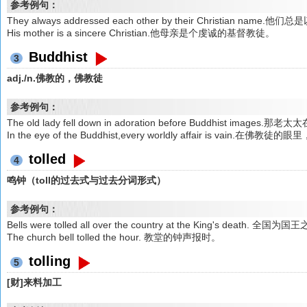
参考例句：
They always addressed each other by their Christian nam
His mother is a sincere Christian.他母亲是个虔诚的基督教徒。
Buddhist
3
adj./n.佛教的，佛教徒
参考例句：
The old lady fell down in adoration before Buddhist ima
In the eye of the Buddhist,every worldly affair is vai
tolled
4
鸣钟（toll的过去式与过去分词形式）
参考例句：
Bells were tolled all over the country at the King's death. 
The church bell tolled the hour. 教堂的钟声报时。
tolling
5
[财]来料加工