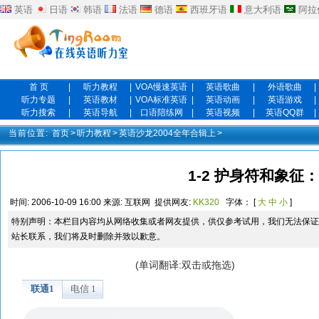
英语
日语
韩语
法语
德语
西班牙语
意大利语
阿拉
首 页
|
听力教程
|
VOA慢速英语
|
英语歌曲
|
外语歌曲
|
听力专题
|
英语教材
|
VOA标准英语
|
英语动画
|
英语游戏
|
听力搜索
|
英语导航
|
口语陪练网
|
英语视频
|
英语QQ群
|
当前位置:
首页
>
听力教程
>
英语沙龙2004全年合辑上
>
1-2 护身符和象征
时间:
2006-10-09 16:00
来源:
互联网
提供网友:
KK320
字体： [
大
中
小
]
特别声明：本栏目内容均从网络收集或者网友提供，供仅参考试用，我们无法保证
站长联系，我们将及时删除并致以歉意。
(单词翻译:双击或拖选)