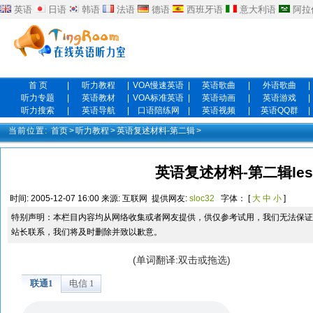
英语
日语
韩语
法语
德语
西班牙语
意大利语
阿拉
首 页
|
听力教程
|
VOA慢速英语
|
英语歌曲
|
外语歌曲
|
听力专题
|
英语教材
|
VOA标准英语
|
英语动画
|
英语游戏
|
听力搜索
|
英语导航
|
口语陪练网
|
英语视频
|
英语QQ群
|
当前位置:
首页
>
听力教程
>
英语复述材料-第二辑
>
英语复述材料-第二辑less
时间:
2005-12-07 16:00
来源:
互联网
提供网友:
sloc32
字体： [
大
中
小
]
特别声明：本栏目内容均从网络收集或者网友提供，供仅参考试用，我们无法保证
站长联系，我们将及时删除并致以歉意。
(单词翻译:双击或拖选)