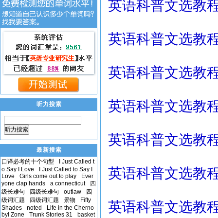
英语科普文选教程录
英语科普文选教程录
英语科普文选教程录
英语科普文选教程录
听力搜索
听力搜索
英语科普文选教程录
最新搜索
口译必考的十个句型
I Just Called t
英语科普文选教程录
o Say I Love
I Just Called to Say I
Love
Girls come out to play
Ever
yone clap hands
a connecticut
四
级长难句
四级长难句
outlaw
四
级词汇题
四级词汇题
景物
Fifty
英语科普文选教程录
Shades
noted
Life in the Cherno
byl Zone
Trunk Stories 31
basket