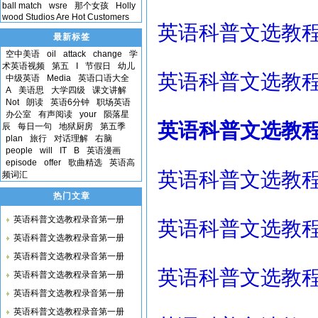
ball match
wsre
那个女孩
Holly
wood Studios Are Hot Customers
英语科普文选教程录
最新标签
空中美语
oil
attack
change
学
术英语视频
第五
I
节假日
幼儿
英语科普文选教程录
中级英语
Media
英语口语大全
A
美语思
大学四级
课文讲解
Not
朗读
英语6分钟
职场英语
办公室
有声阅读
your
陨落星
英语科普文选教程录
辰
每日一句
地狱厨房
第五季
plan
旅行
对话理解
右脑
people
will
IT
B
英语漫画
episode
offer
歌曲精选
英语高
英语科普文选教程录
频词汇
热门文章
英语科普文选教程录音第一册
英语科普文选教程录
英语科普文选教程录音第一册
英语科普文选教程录音第一册
英语科普文选教程录
英语科普文选教程录音第一册
英语科普文选教程录音第一册
英语科普文选教程录音第一册