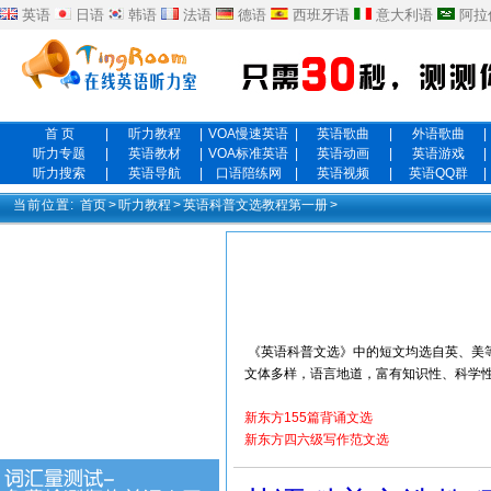
英语
日语
韩语
法语
德语
西班牙语
意大利语
阿拉
首 页
|
听力教程
|
VOA慢速英语
|
英语歌曲
|
外语歌曲
|
听力专题
|
英语教材
|
VOA标准英语
|
英语动画
|
英语游戏
|
听力搜索
|
英语导航
|
口语陪练网
|
英语视频
|
英语QQ群
|
当前位置:
首页
>
听力教程
>
英语科普文选教程第一册
>
《英语科普文选》中的短文均选自英、美
文体多样，语言地道，富有知识性、科学
新东方155篇背诵文选
新东方四六级写作范文选