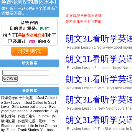
朗文3L第三册单词背诵
剑桥少儿英语学习专题
朗文3L看听学英语第三
Revison Lesson 1 Not a very good mornin
Mother and Father: Good morning, Sandy
朗文3L看听学英语第三
Father(copying
听力搜索
Revision Lesson 3 Look out, boys! Narrat
Slade. Narrator: Sandy is with his frien
朗文3L看听学英语第三
听力搜索
Were h
Revision Lesson 5 With Billys best wishe
最新搜索
You arent paying attention, Sandy. What a
朗文3L看听学英语第三
口译必考的十个句型
I Just Called t
o Say I Love
I Just Called to Say I
Love
Girls come out to play
Ever
Revision Lesson 7 New Neighbours The h
yone clap hands
a connecticut
四
arrived at the house and stopped outside 
级长难句
四级长难句
outlaw
四
朗文3L看听学英语第三
empty
级词汇题
四级词汇题
景物
Fifty
Shades
noted
Life in the Cherno
Revision Lesson 9 The Blakes move in M
byl Zone
Trunk Stories 31
basket