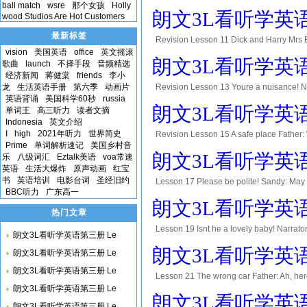
ball match
wsre
那个女孩
Holly
door? But that house is empty. Sue: No,
朗文3L看听学英语第三
wood Studios Are Hot Customers
Blake
最新标签
Revision Lesson 11 Dick and Harry Mrs B
vision
美国英语
office
英文摇滚
have you put it? Dick: Weve put it there, M
朗文3L看听学英语第三
歌曲
launch
不择手段
音频精选
经济新闻
蒋健棠
friends
李小
龙
生活英语手册
第六季
动画片
Revision Lesson 13 Youre a nuisance! Nar
英语背诵
美国科学60秒
russia
mother is cross with him. Father: Hurry u
朗文3L看听学英语第三
单词王
高三听力
读者文摘
Indonesia
英文介绍
I
high
2021年听力
世界简史
Revision Lesson 15 A safe place Father: W
Prime
单词解析速记
美国乡村音
go and get it? Father: Yes. Ill go now. Giv
朗文3L看听学英语第三
乐
八级词汇
Eztalk美语
voa常速
英语
生活大爆炸
原声动画
红宝
书
英语培训
电影台词
圣经旧约
Lesson 17 Please be polite! Sandy: May I
BBC听力
广东高一
dinner yet. Sue: Can I leave the table p
朗文3L看听学英语第三
热门文章
Lesson 19 Isnt he a lovely baby! Narrato
朗文3L看听学英语第三册 Le
Theres a young woman opposite her. She 
朗文3L看听学英语第三
朗文3L看听学英语第三册 Le
朗文3L看听学英语第三册 Le
Lesson 21 The wrong car Father: Ah, here
朗文3L看听学英语第三册 Le
dear? My hands are full. Mother: There ar
朗文3L看听学英语第三
朗文3L看听学英语第三册 Le