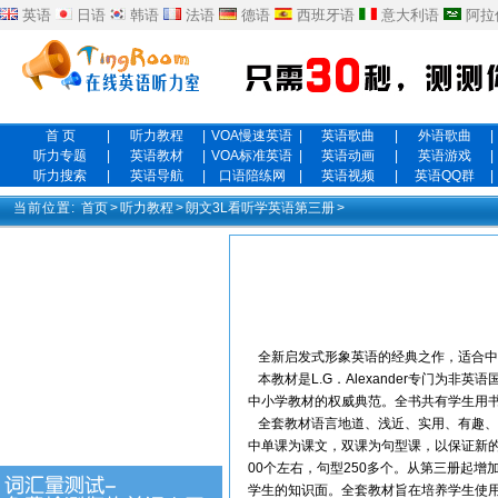
英语
日语
韩语
法语
德语
西班牙语
意大利语
阿拉
首 页
|
听力教程
|
VOA慢速英语
|
英语歌曲
|
外语歌曲
|
听力专题
|
英语教材
|
VOA标准英语
|
英语动画
|
英语游戏
|
听力搜索
|
英语导航
|
口语陪练网
|
英语视频
|
英语QQ群
|
当前位置:
首页
>
听力教程
>
朗文3L看听学英语第三册
>
全新启发式形象英语的经典之作，适合中
本教材是L.G．Alexander专门为
中小学教材的权威典范。全书共有学生用
全套教材语言地道、浅近、实用、有趣、图
中单课为课文，双课为句型课，以保证新的
00个左右，句型250多个。从第三册起
学生的知识面。全套教材旨在培养学生使