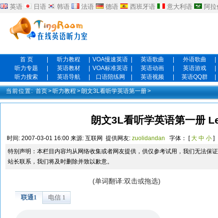
英语
日语
韩语
法语
德语
西班牙语
意大利语
阿拉
首 页
|
听力教程
|
VOA慢速英语
|
英语歌曲
|
外语歌曲
|
听力专题
|
英语教材
|
VOA标准英语
|
英语动画
|
英语游戏
|
听力搜索
|
英语导航
|
口语陪练网
|
英语视频
|
英语QQ群
|
当前位置:
首页
>
听力教程
>
朗文3L看听学英语第一册
>
朗文3L看听学英语第一册 Les
时间:
2007-03-01 16:00
来源:
互联网
提供网友:
zuolidandan
字体： [
大
中
小
]
特别声明：本栏目内容均从网络收集或者网友提供，供仅参考试用，我们无法保证
站长联系，我们将及时删除并致以歉意。
(单词翻译:双击或拖选)