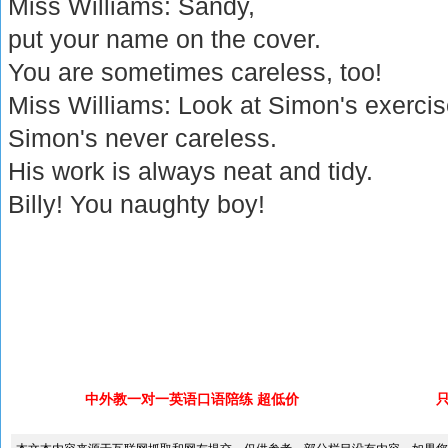
Miss Williams: Sandy,
put your name on the cover.
You are sometimes careless, too!
Miss Williams: Look at Simon's exerci
Simon's never careless.
His work is always neat and tidy.
Billy! You naughty boy!
中外教一对一英语口语陪练 超低价