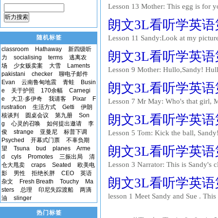
Lesson 13 Mother: This egg is for y
your egg quickly! Sue: Now put the 
听力搜索
朗文3L看听学英语第一
evening, JIm. Father: Good evening,
随机标签
Lesson 11 Sandy:Look at my picture,
Sue:Who's that? Sandy:It's Tom. He's
classroom
Hathaway
新四级听
朗文3L看听学英语第一
Sandy:It's Mr Crisp. Sandy:He's in hi
力
socialising
terms
逃离农
场
少女贩卖案
大雪
Laments
Lesson 9 Mother: Hullo,Sandy! Hull
pakistani
checker
聊电子邮件
hungry,Sue? Sue: Yes,I am. Mother:
Evan
云南鲁甸地震
青蛙
Busin
朗文3L看听学英语第一
Mother: Look! Mother: Are you hun
e
关于护照
170余幅
Carnegi
e
大卫·多伊奇
我请客
Pixar
F
Lesson 7 Mr May: Who's that girl, 
rustration
生活方式
Getti
伊朗
bicycle. Mr Crisp: That's Sue Clark
核谈判
圆桌会议
第九册
Son
朗文3L看听学英语第一
boy,Mr May? Mr May: The boy with 
g
心灵的召唤
如何提出邀请
李
俊
strange
亚曼尼
标普下调
Lesson 5 Tom: Kick the ball, Sandy
Psyched
开幕式门票
不辜负期
Mr Crisp. Mr Crisp: It's all right. S
朗文3L看听学英语第一
望
Tsuna
bud
planes
Arme
No, it isn't ,sir. Mr Crisp: Is...
d
cyls
Promotes
三振出局
清
Lesson 3 Narrator: This is Sandy's c
仓大甩卖
craps
Seated
欧美电
影
男性
拒绝长胖
CEO
英语
cap? Tom: It's Sandy's, Miss Willia
朗文3L看听学英语第一
杂文
Fresh Breath
Touchy
Ma
here,please. Sandy: Yes, Miss W...
sters
总理
印尼失踪渡船
两滴
lesson 1 Meet Sandy and Sue . This i
油
slinger
pen ,sir Here you are,Sue. Thank you,
热门标签