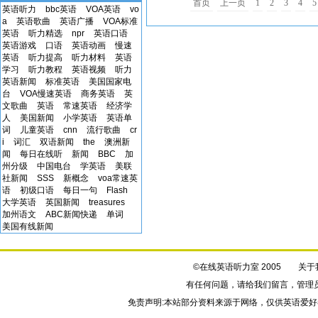
首页
上一页
1
2
3
4
5
英语听力
bbc英语
VOA英语
vo
a
英语歌曲
英语广播
VOA标准
英语
听力精选
npr
英语口语
英语游戏
口语
英语动画
慢速
英语
听力提高
听力材料
英语
学习
听力教程
英语视频
听力
英语新闻
标准英语
美国国家电
台
VOA慢速英语
商务英语
英
文歌曲
英语
常速英语
经济学
人
美国新闻
小学英语
英语单
词
儿童英语
cnn
流行歌曲
cr
i
词汇
双语新闻
the
澳洲新
闻
每日在线听
新闻
BBC
加
州分级
中国电台
学英语
美联
社新闻
SSS
新概念
voa常速英
语
初级口语
每日一句
Flash
大学英语
英国新闻
treasures
加州语文
ABC新闻快递
单词
美国有线新闻
©在线英语听力室 2005
关于
有任何问题，请给我们
留言
，管理
免责声明:本站部分资料来源于网络，仅供英语爱好