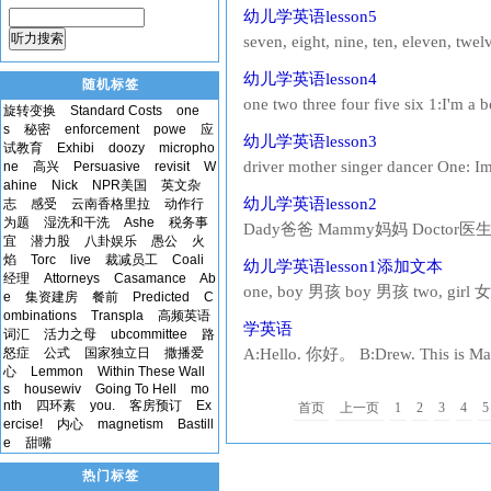
this?It's a watermelon. 4What's that
幼儿学英语lesson5
are. I want two pears. Here...
听力搜索
seven, eight, nine, ten, eleven, twe
Alice! What time is it? Its two! Wha
幼儿学英语lesson4
随机标签
seven. Lets go to kindergarten! I...
one two three four five six 1:I'm a bo
旋转变换
Standard Costs
one
3:How old are you? I'm five. 4:How o
s
秘密
enforcement
powe
应
幼儿学英语lesson3
boy , tow boys , three girls,...
试教育
Exhibi
doozy
micropho
driver mother singer dancer One: I
ne
高兴
Persuasive
revisit
W
ahine
Nick
NPR美国
英文杂
Annie. You are a girl. You are Mary. Y
幼儿学英语lesson2
志
感受
云南香格里拉
动作行
They are drivers. Four: We are pupi.
为题
湿洗和干洗
Ashe
税务事
Dady爸爸 Mammy妈妈 Doctor医生 N
宜
潜力股
八卦娱乐
愚公
火
爸。她是我的妈妈。 Two（二） He's a
焰
Torc
live
裁减员工
Coali
幼儿学英语lesson1添加文本
a boy. I'm a boy...
经理
Attorneys
Casamance
Ab
one, boy 男孩 boy 男孩 two, girl 女
e
集资建房
餐前
Predicted
C
one, 一 I'm Tom. 我是汤姆. I'm A
ombinations
Transpla
高频英语
学英语
词汇
活力之母
ubcommittee
路
怒症
公式
国家独立日
撒播爱
A:Hello. 你好。 B:Drew. This is 
心
Lemmon
Within These Wall
friend. He's like my best friend. He
s
housewiv
Going To Hell
mo
nth
四环素
you.
客房预订
Ex
首页
上一页
1
2
3
4
5
ercise!
内心
magnetism
Bastill
e
甜嘴
热门标签