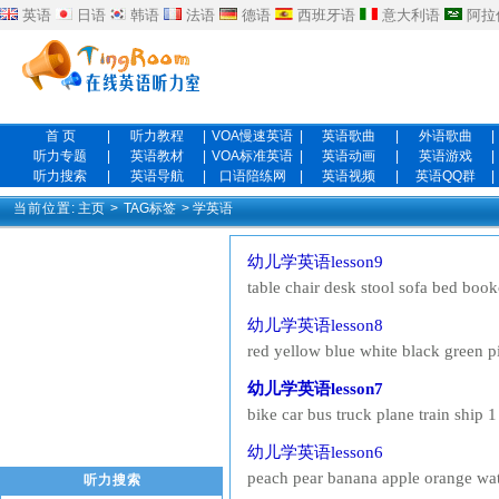
英语
日语
韩语
法语
德语
西班牙语
意大利语
阿拉
首 页
|
听力教程
|
VOA慢速英语
|
英语歌曲
|
外语歌曲
|
听力专题
|
英语教材
|
VOA标准英语
|
英语动画
|
英语游戏
|
听力搜索
|
英语导航
|
口语陪练网
|
英语视频
|
英语QQ群
|
当前位置:
主页
>
TAG标签
> 学英语
幼儿学英语lesson9
table chair desk stool sofa bed bookc
is a desk. Yes , its a desk. Its new. 
幼儿学英语lesson8
No, its not a boo...
red yellow blue white black green p
Its blue. Three Whatre these? Theyr
幼儿学英语lesson7
Its yellow. What color are the a...
bike car bus truck plane train ship
are these? Theyre apples. What are
幼儿学英语lesson6
Whats your name? My name is Peter.
peach pear banana apple orange wate
听力搜索