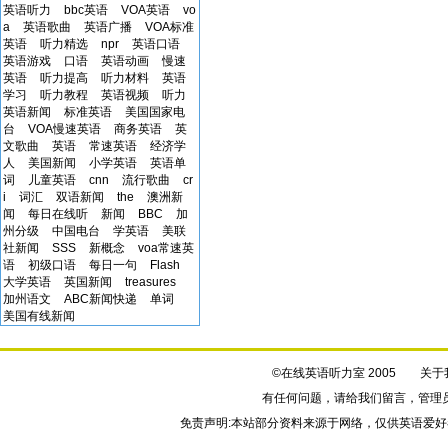
英语听力
bbc英语
VOA英语
vo
a
英语歌曲
英语广播
VOA标准
英语
听力精选
npr
英语口语
英语游戏
口语
英语动画
慢速
英语
听力提高
听力材料
英语
学习
听力教程
英语视频
听力
英语新闻
标准英语
美国国家电
台
VOA慢速英语
商务英语
英
文歌曲
英语
常速英语
经济学
人
美国新闻
小学英语
英语单
词
儿童英语
cnn
流行歌曲
cr
i
词汇
双语新闻
the
澳洲新
闻
每日在线听
新闻
BBC
加
州分级
中国电台
学英语
美联
社新闻
SSS
新概念
voa常速英
语
初级口语
每日一句
Flash
大学英语
英国新闻
treasures
加州语文
ABC新闻快递
单词
美国有线新闻
©在线英语听力室 2005
关于
有任何问题，请给我们
留言
，管理
免责声明:本站部分资料来源于网络，仅供英语爱好