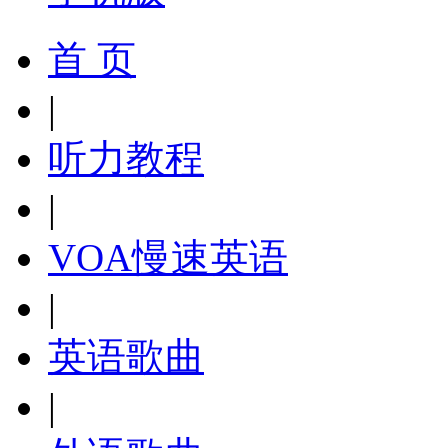
首 页
|
听力教程
|
VOA慢速英语
|
英语歌曲
|