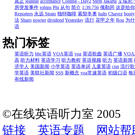
真正
jeannie
acceptance
Costing - Day2
Stem
Jakarta
艾瑞尼·
房突发事件
robins
Phi
从句
简介
1:39.756
俄勒冈
这是给你
Reporters
永远 Strato
独特咖啡
索契冬奥
halts
Chavez
booty
法
Sharo
powter
dividend
Yesterday
流行
花甲之年
Rou
为什
语
热门标签
英语听力
bbc英语
VOA英语
voa
英语歌曲
英语广播
VO
高
听力材料
英语学习
听力教程
英语视频
听力
英语新闻
济学人
美国新闻
小学英语
英语单词
儿童英语
cnn
流行歌
学英语
美联社新闻
SSS
新概念
voa常速英语
初级口语
每
有线新闻
©在线英语听力室 200
链接
英语专题
网站帮