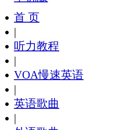
首 页
|
听力教程
|
VOA慢速英语
|
英语歌曲
|