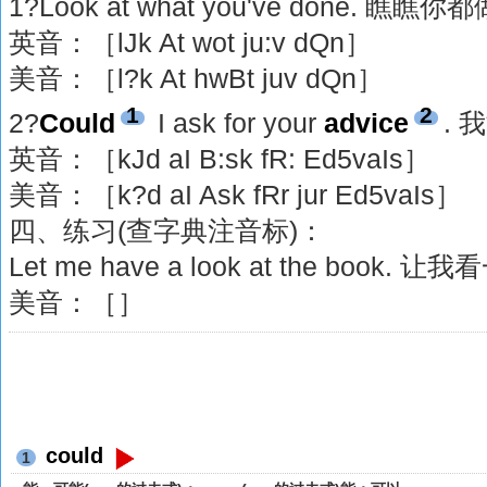
1?Look at what you've done. 
英音：［lJk At wot ju:v dQn］
美音：［l?k At hwBt juv dQn］
1
2
2?
Could
I ask for your
advice
. 
英音：［kJd aI B:sk fR: Ed5vaIs］
美音：［k?d aI Ask fRr jur Ed5vaIs］
四、练习(查字典注音标)：
Let me have a look at the bo
美音：［］
could
1