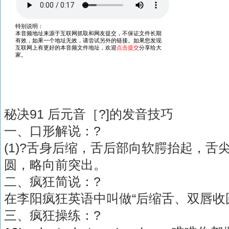
秘决91 后元音［?]的发音技巧
一、口形解说：?
(1)?舌身后缩，舌后部向软腭抬起，舌尖
圆，略向前突出。
二、疯狂简说：?
在李阳疯狂英语中叫做“后缩舌、双唇收
三、疯狂操练：?