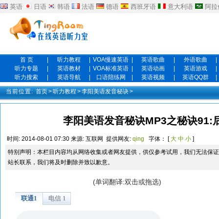
英语
日语
韩语
法语
德语
西班牙语
意大利语
阿拉
首 页
|
听力教程
|
VOA慢速英语
|
英语歌曲
|
外语歌曲
|
听力专题
|
英语教材
|
VOA标准英语
|
英语动画
|
英语游戏
|
听力搜索
|
英语导航
|
口语陪练网
|
英语视频
|
英语QQ群
|
当前位置:
首页
>
听力教程
>
李阳美语发音秘诀
>
李阳美语发音秘诀MP3之秘诀91
时间:
2014-08-01 07:30
来源:
互联网
提供网友:
qing
字体： [
大
中
小
]
特别声明：本栏目内容均从网络收集或者网友提供，供仅参考试用，我们无法保证
站长联系，我们将及时删除并致以歉意。
(单词翻译:双击或拖选)