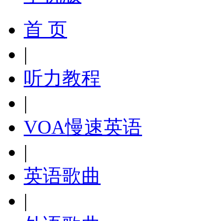
首 页
|
听力教程
|
VOA慢速英语
|
英语歌曲
|