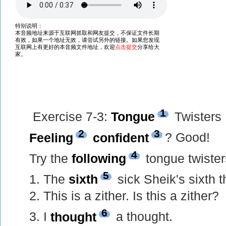
1
Exercise 7-3:
Tongue
Twisters
2
3
Feeling
confident
? Good!
4
Try the
following
tongue twiste
5
1. The
sixth
sick Sheik's sixth 
2. This is a zither. Is this a zither?
6
3. I
thought
a thought.