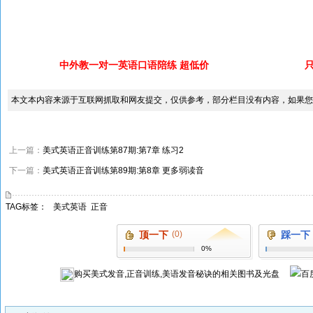
中外教一对一英语口语陪练 超低价
本文本内容来源于互联网抓取和网友提交，仅供参考，部分栏目没有内容，如果您
上一篇：
美式英语正音训练第87期:第7章 练习2
下一篇：
美式英语正音训练第89期:第8章 更多弱读音
TAG标签：
美式英语
正音
顶一下
(0)
踩一下
0%
购买
美式发音,正音训练,美语发音秘诀
的相关图书及光盘