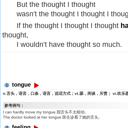
But the thought I thought
wasn't the thought I thought I thoug
If the thought I thought I thought
h
thought,
I wouldn't have thought so much.
tongue
1
n.舌头，语言，口条，语言，说话方式；vt.舔，闲谈，斥责； vi.吹乐
参考例句：
I can hardly move my tongue.我舌头不太能动。
The doctor looked at her tongue.医生诊看了她的舌头。
feeling
2