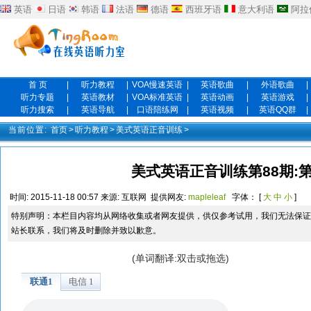
英语
日语
韩语
法语
德语
西班牙语
意大利语
阿拉
首 页
|
听力教程
|
VOA慢速英语
|
英语歌曲
|
外语歌曲
|
听力专题
|
英语教材
|
VOA标准英语
|
英语动画
|
英语游戏
|
听力搜索
|
英语导航
|
口语陪练网
|
英语视频
|
英语QQ群
|
当前位置:
首页
>
听力教程
>
美式英语正音训练
>
美式英语正音训练第88期:第
时间:
2015-11-18 00:57
来源:
互联网
提供网友:
mapleleaf
字体： [
大
中
小
]
特别声明：本栏目内容均从网络收集或者网友提供，供仅参考试用，我们无法保证
站长联系，我们将及时删除并致以歉意。
(单词翻译:双击或拖选)