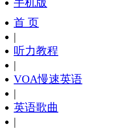
手机版
首 页
|
听力教程
|
VOA慢速英语
|
英语歌曲
|