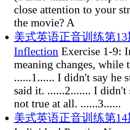
close attention to your s
the movie? A
美式英语正音训练第13期:音
Inflection
Exercise 1-9: 
meaning changes, while t
......1...... I didn't say 
said it. ......2....... I did
not true at all. ......3......
美式英语正音训练第14