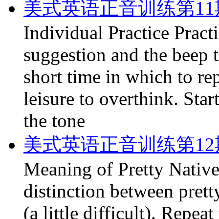
美式英语正音训练第11
Individual Practice Practi
suggestion and the beep t
short time in which to re
leisure to overthink. Sta
the tone
美式英语正音训练第12期:
Meaning of Pretty Native
distinction between pretty
(a little difficult). Repe