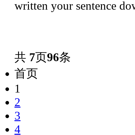
written your sentence do
共
7
页
96
条
首页
1
2
3
4