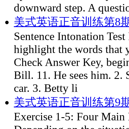
downward step. A question
美式英语正音训练第8
Sentence Intonation Test
highlight the words that 
Check Answer Key, begin
Bill. 11. He sees him. 2.
car. 3. Betty li
美式英语正音训练第9
Exercise 1-5: Four Main 