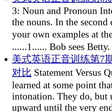
3: Noun and Pronoun Inton
the nouns. In the second c
your own examples a
......1...... Bob sees Betty.
美式英语正音训练第7
对比
Statement Versus Q
learned at some point tha
intonation. They do, but 
upward until the very end,