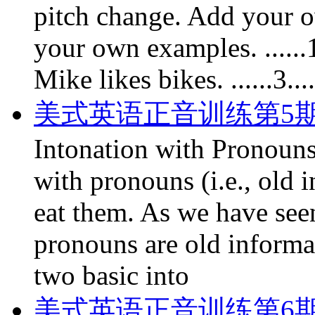
pitch change. Add your 
your own examples. ......1..
Mike likes bikes. ......3...
美式英语正音训练第5
Intonation with Pronoun
with pronouns (i.e., old i
eat them. As we have see
pronouns are old informati
two basic into
美式英语正音训练第6