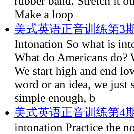
rubber band. Stretch it out
Make a loop
美式英语正音训练第3期
Intonation So what is in
What do Americans do? W
We start high and end low
word or an idea, we just 
simple enough, b
美式英语正音训练第4期
intonation Practice the no