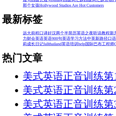
那个女孩
Hollywood Studios Are Hot Customers
最新标签
远大前程
口译
好汉两个半
简历
英语之夜
听说教程
新
力
财会英语
英语900句
英语学习方法
中英
新路径
口语
莉成长日记
fall
thailand
英语培训
help
国际
巴布工程师
热门文章
美式英语正音训练第1
美式英语正音训练第2
美式英语正音训练第3