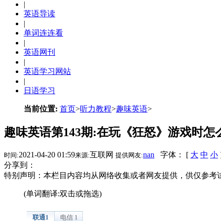
|
英语导读
|
单词连连看
|
英语网刊
|
英语学习网站
|
日语学习
当前位置:
首页
>
听力教程
>
趣味英语
>
趣味英语第143期:在玩《狂怒》游戏时怎
2021-04-20 01:59
互联网
nan
字体： [
大
中
小
时间:
来源:
提供网友:
分享到：
特别声明：本栏目内容均从网络收集或者网友提供，供仅参考
(单词翻译:双击或拖选)