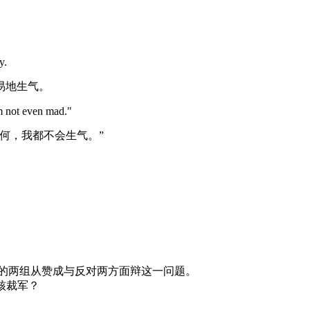
y.
易地生气。
I'm not even mad."
何，我都不会生气。”
pro and con.辩论的两组从赞成与反对两方面辩这一问题。
是反对核裁军？