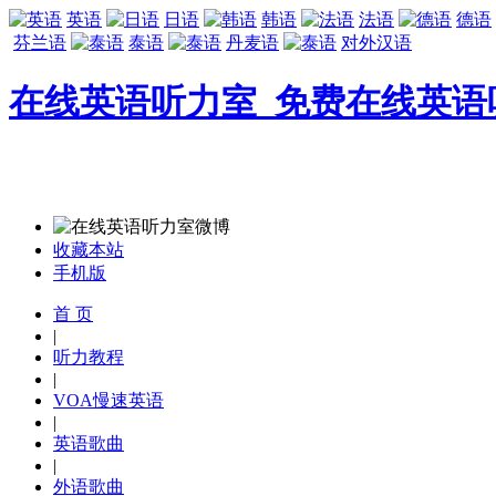
英语
日语
韩语
法语
德语
芬兰语
泰语
丹麦语
对外汉语
在线英语听力室_免费在线英语
收藏本站
手机版
首 页
|
听力教程
|
VOA慢速英语
|
英语歌曲
|
外语歌曲