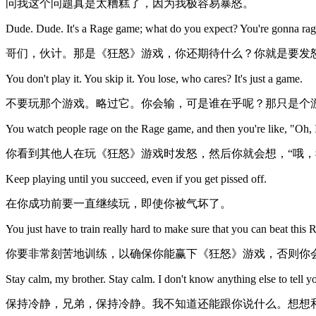
问我这个问题真是太糟糕了，因为我极容易暴怒。
Dude. Dude. It's a Rage game; what do you expect? You're gonna rage a
哥们，伙计。那是《狂怒》游戏，你还期待什么？你就是要发
You don't play it. You skip it. You lose, who cares? It's just a game.
不要玩那个游戏。略过它。你会输，可是谁在乎呢？那只是个
You watch people rage on the Rage game, and then you're like, "Oh, 
你看到其他人在玩《狂怒》游戏时发怒，然后你就会想，“哦，
Keep playing until you succeed, even if you get pissed off.
在你成功前要一直继续玩，即使你被气坏了。
You just have to train really hard to make sure that you can beat this
你要非常刻苦地训练，以确保你能赢下《狂怒》游戏，否则你
Stay calm, my brother. Stay calm. I don't know anything else to tell y
保持冷静，兄弟，保持冷静。我不知道还能跟你说什么。想想