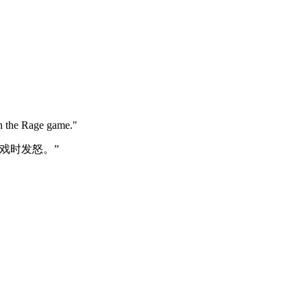
on the Rage game."
戏时发怒。”