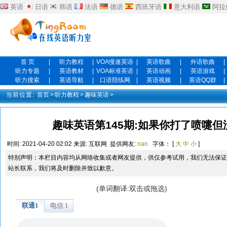
英语
日语
韩语
法语
德语
西班牙语
意大利语
阿拉
首 页
|
听力教程
|
VOA慢速英语
|
英语歌曲
|
外语歌曲
|
听力专题
|
英语教材
|
VOA标准英语
|
英语动画
|
英语游戏
|
听力搜索
|
英语导航
|
口语陪练网
|
英语视频
|
英语QQ群
|
当前位置:
首页
>
听力教程
>
趣味英语
>
趣味英语第145期:如果你打了喷嚏
时间:
2021-04-20 02:02
来源:
互联网
提供网友:
nan
字体： [
大
中
小
]
特别声明：本栏目内容均从网络收集或者网友提供，供仅参考试用，我们无法保证
站长联系，我们将及时删除并致以歉意。
(单词翻译:双击或拖选)