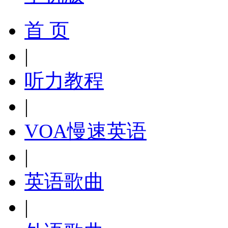
首 页
|
听力教程
|
VOA慢速英语
|
英语歌曲
|