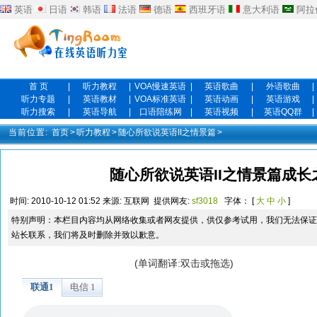
英语
日语
韩语
法语
德语
西班牙语
意大利语
阿拉
首 页
|
听力教程
|
VOA慢速英语
|
英语歌曲
|
外语歌曲
|
听力专题
|
英语教材
|
VOA标准英语
|
英语动画
|
英语游戏
|
听力搜索
|
英语导航
|
口语陪练网
|
英语视频
|
英语QQ群
|
当前位置:
首页
>
听力教程
>
随心所欲说英语II之情景篇
>
随心所欲说英语II之情景篇成长
时间:
2010-10-12 01:52
来源:
互联网
提供网友:
sf3018
字体： [
大
中
小
]
特别声明：本栏目内容均从网络收集或者网友提供，供仅参考试用，我们无法保证
站长联系，我们将及时删除并致以歉意。
(单词翻译:双击或拖选)