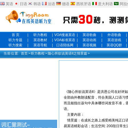
英语
日语
韩语
法语
德语
西班牙语
意大利语
阿拉
首 页
|
听力教程
|
VOA慢速英语
|
英语歌曲
|
外语歌曲
|
听力专题
|
英语教材
|
VOA标准英语
|
英语动画
|
英语游戏
|
听力搜索
|
英语导航
|
口语陪练网
|
英语视频
|
英语QQ群
|
当前位置:
首页
>
听力教程
>
随心所欲说英语II之情景篇
>
《随心所欲说英语Ⅱ》是洪恩公司在好评如
全部由外教朗读配音，符合美国人口语习
而且能指出该句中具体哪些词发音不准，
语。
主要内容：
情景篇：在成长之路上感受精美纯正口语；
易英语精彩会话；生活空间: 200段日常