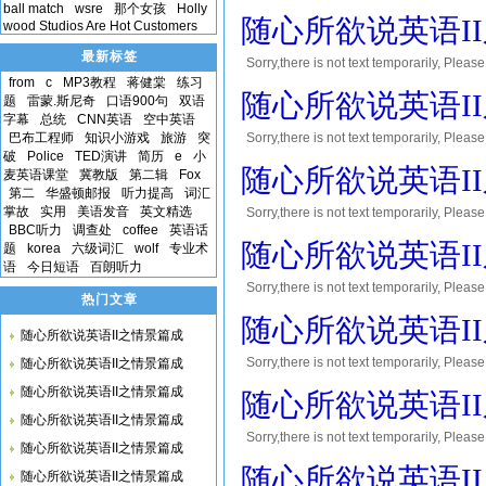
ball match
wsre
那个女孩
Holly
您将会获得10到30积分的奖励! Thank yo
随心所欲说英语I
wood Studios Are Hot Customers
最新标签
Sorry,there is not text temporar
from
c
MP3教程
蒋健棠
练习
您将会获得10到30积分的奖励! Thank yo
随心所欲说英语I
题
雷蒙.斯尼奇
口语900句
双语
字幕
总统
CNN英语
空中英语
巴布工程师
知识小游戏
旅游
突
Sorry,there is not text temporar
破
Police
TED演讲
简历
e
小
您将会获得10到30积分的奖励! Thank yo
随心所欲说英语I
麦英语课堂
冀教版
第二辑
Fox
第二
华盛顿邮报
听力提高
词汇
掌故
实用
美语发音
英文精选
Sorry,there is not text temporar
BBC听力
调查处
coffee
英语话
您将会获得10到30积分的奖励! Thank yo
随心所欲说英语I
题
korea
六级词汇
wolf
专业术
语
今日短语
百朗听力
Sorry,there is not text temporar
热门文章
您将会获得10到30积分的奖励! Thank yo
随心所欲说英语I
随心所欲说英语II之情景篇成
Sorry,there is not text temporar
随心所欲说英语II之情景篇成
您将会获得10到30积分的奖励! Thank yo
随心所欲说英语II之情景篇成
随心所欲说英语I
随心所欲说英语II之情景篇成
Sorry,there is not text temporar
随心所欲说英语II之情景篇成
您将会获得10到30积分的奖励! Thank yo
随心所欲说英语I
随心所欲说英语II之情景篇成