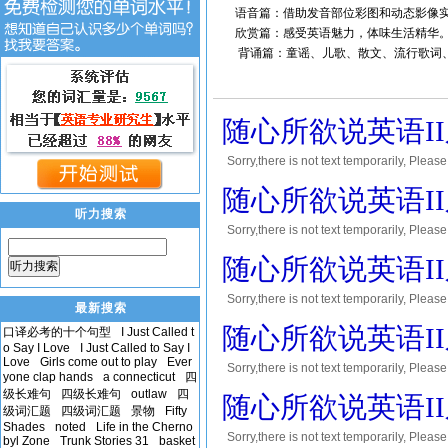
语音篇：借助发音部位彩图和动态影像实
欣赏篇：感受英语魅力，体味生活精华
背诵篇：童谣、儿歌、散文、流行歌词、
随心所欲说英语I
Sorry,there is not text temporar
您将会获得10到30积分的奖励! Thank yo
随心所欲说英语I
听力搜索
Sorry,there is not text temporar
您将会获得10到30积分的奖励! Thank yo
随心所欲说英语I
听力搜索
Sorry,there is not text temporar
最新搜索
您将会获得10到30积分的奖励! Thank yo
随心所欲说英语I
口译必考的十个句型
I Just Called t
o Say I Love
I Just Called to Say I
Love
Girls come out to play
Ever
Sorry,there is not text temporar
yone clap hands
a connecticut
四
您将会获得10到30积分的奖励! Thank yo
级长难句
四级长难句
outlaw
四
随心所欲说英语I
级词汇题
四级词汇题
景物
Fifty
Shades
noted
Life in the Cherno
Sorry,there is not text temporar
byl Zone
Trunk Stories 31
basket