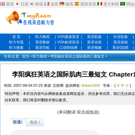
英语
日语
韩语
法语
德语
西班牙语
意大利语
阿拉
首 页
|
听力教程
|
VOA慢速英语
|
英语歌曲
|
外语歌曲
|
听力专题
|
英语教材
|
VOA标准英语
|
英语动画
|
英语游戏
|
听力搜索
|
英语导航
|
口语陪练网
|
英语视频
|
英语QQ群
|
当前位置:
首页
>
听力教程
>
李阳疯狂英语之国际肌肉三最短文
>
李阳疯狂英语之国际肌肉三最短文 Chapter10:Inte
时间:
2007-09-04 07:25
来源:
互联网
提供网友:
feitian2009
字体： [
大
中
小
]
特别声明：本栏目内容均从网络收集或者网友提供，供仅参考试用，我们无法保证
站长联系，我们将及时删除并致以歉意。
(单词翻译:双击或拖选)