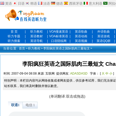
英语
日语
韩语
法语
德语
西班牙语
意大利语
阿拉
首 页
|
听力教程
|
VOA慢速英语
|
英语歌曲
|
外语歌曲
|
听力专题
|
英语教材
|
VOA标准英语
|
英语动画
|
英语游戏
|
听力搜索
|
英语导航
|
口语陪练网
|
英语视频
|
英语QQ群
|
当前位置:
首页
>
听力教程
>
李阳疯狂英语之国际肌肉三最短文
>
李阳疯狂英语之国际肌肉三最短文 Chapter5:
时间:
2007-09-04 08:08
来源:
互联网
提供网友:
ADASDASD
字体： [
大
中
小
]
特别声明：本栏目内容均从网络收集或者网友提供，供仅参考试用，我们无法保证
站长联系，我们将及时删除并致以歉意。
(单词翻译:双击或拖选)