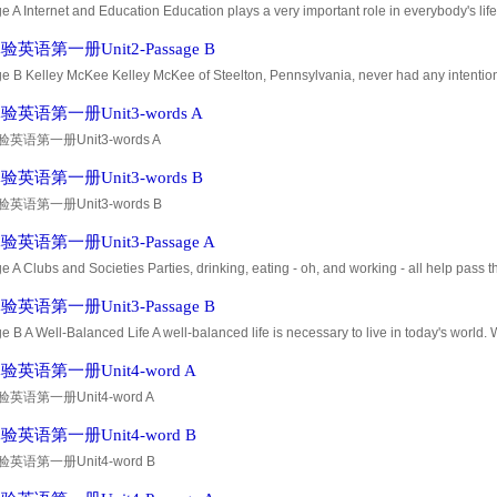
 A Internet and Education Education plays a very important role in everybody's li
w more about the world around us and at the same time extend our horiz
英语第一册Unit2-Passage B
e B Kelley McKee Kelley McKee of Steelton, Pennsylvania, never had any intention
. She had already obtained a certificate at a business school. She was marri
英语第一册Unit3-words A
英语第一册Unit3-words A
英语第一册Unit3-words B
英语第一册Unit3-words B
英语第一册Unit3-Passage A
 A Clubs and Societies Parties, drinking, eating - oh, and working - all help pass 
ng you're really eager to find, but you can't quite put your finger on.
英语第一册Unit3-Passage B
 B A Well-Balanced Life A well-balanced life is necessary to live in today's world. 
ther function properly nor develop into a well-rounded individua
英语第一册Unit4-word A
英语第一册Unit4-word A
英语第一册Unit4-word B
英语第一册Unit4-word B