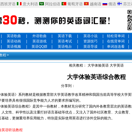
西班牙语
意大利语
阿拉伯语
葡萄牙语
越南语
俄语
芬兰
|
英语歌曲
|
外语歌曲
|
英语下载
|
英语小说
|
轻松背单词
|
|
英语动画
|
英语游戏
|
英语考试
|
资源技巧
|
在线背单词
|
|
英语视频
|
英语QQ群
|
英语电台
|
英语导读
|
单词连连看
|
教程
>
相关教程：
大学体验英语
大学英语
大学体验英语综合教程
分享到：
体验英语》系列教材是根据教育部大学英语教学改革精神和我国当前高等学校大学英
学要培养具有很强国际竞争能力人才的要求所编写的。
体验英语综合教程》是其中一份教材，本教材充分研究了国内外各教育层次的英语教
、人文性、科学性以及注重打好语言基础等优点，又注入了国外社区教育、大众教育
言基础，更侧重培养应用能力，特别是实际使用英语进行涉外交际的能力。
验英语听说教程