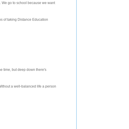
fe. We go to school because we want
s of taking Distance Education
the time, but deep down there's
Without a well-balanced life a person