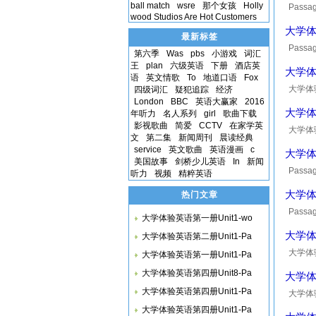
ball match
wsre
那个女孩
Holly
Passage
wood Studios Are Hot Customers
to kno
大学体验
最新标签
Passag
第六季
Was
pbs
小游戏
词汇
courses
王
plan
六级英语
下册
酒店英
大学体验
语
英文情歌
To
地道口语
Fox
大学体验
四级词汇
疑犯追踪
经济
London
BBC
英语大赢家
2016
大学体验
年听力
名人系列
girl
歌曲下载
影视歌曲
简爱
CCTV
在家学英
大学体验
文
第二集
新闻周刊
晨读经典
service
英文歌曲
英语漫画
c
大学体验
美国故事
剑桥少儿英语
In
新闻
Passage
听力
视频
精粹英语
somethi
大学体验
热门文章
Passage
大学体验英语第一册Unit1-wo
can nei
大学体验
大学体验英语第二册Unit1-Pa
大学体验
大学体验英语第一册Unit1-Pa
大学体验英语第四册Unit8-Pa
大学体验
大学体验英语第四册Unit1-Pa
大学体验
大学体验英语第四册Unit1-Pa