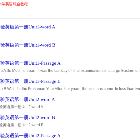
大学英语综合教程
英语第一册Unit1-word A
英语第一册Unit1-word B
英语第一册Unit1-Passage A
 A So Much to Learn It was the last day of final examinations in a large Eastern uni
p of engineering seniors huddled, discussing the exam due to beg
英语第一册Unit1-Passage B
 B Wish for the Freshman Year After four years, the time has come. In less than two
w and I can't believe how fast it all went. I can still remember
英语第一册Unit2 word A
英语第一册Unit2 word A
英语第一册Unit2 word B
英语第一册Unit2 word B
英语第一册Unit2-Passage A