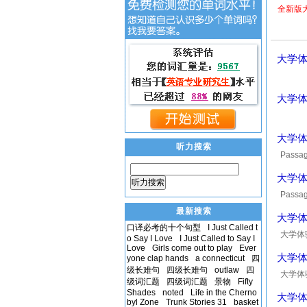
全新版
大学体验
大学体验
大学体验
听力搜索
Passage
a grou
大学体验
听力搜索
Passage
back no
最新搜索
大学体验
口译必考的十个句型
I Just Called t
大学体验
o Say I Love
I Just Called to Say I
Love
Girls come out to play
Ever
大学体验
yone clap hands
a connecticut
四
级长难句
四级长难句
outlaw
四
大学体验
级词汇题
四级词汇题
景物
Fifty
Shades
noted
Life in the Cherno
大学体验
byl Zone
Trunk Stories 31
basket