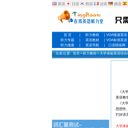
英语
日语
韩语
法语
德语
首 页
|
听力教程
|
VOA慢速英语
听力专题
|
英语教材
|
VOA标准英语
听力搜索
|
英语导航
|
口语陪练网
当前位置:
首页
>
听力教程
>
大学体验英语综合
《大学
英语教
《大学
思想性
打好语
大学体