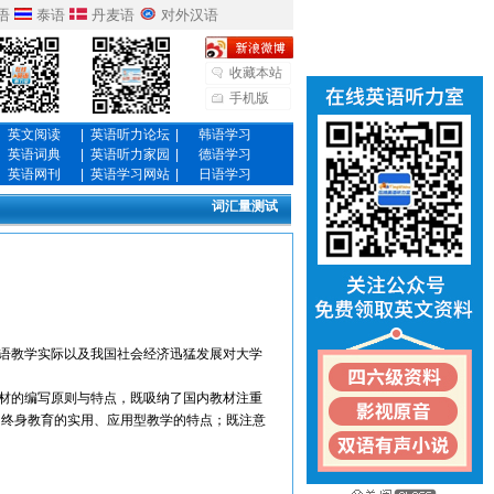
语
泰语
丹麦语
对外汉语
收藏本站
手机版
英文阅读
|
英语听力论坛
|
韩语学习
英语词典
|
英语听力家园
|
德语学习
英语网刊
|
英语学习网站
|
日语学习
词汇量测试
语教学实际以及我国社会经济迅猛发展对大学
材的编写原则与特点，既吸纳了国内教材注重
、终身教育的实用、应用型教学的特点；既注意