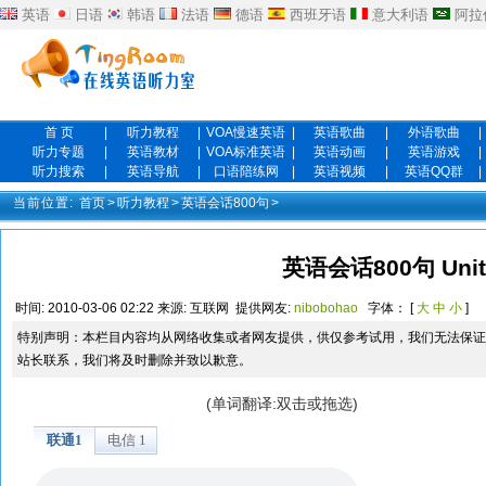
英语
日语
韩语
法语
德语
西班牙语
意大利语
阿拉
首 页
|
听力教程
|
VOA慢速英语
|
英语歌曲
|
外语歌曲
|
听力专题
|
英语教材
|
VOA标准英语
|
英语动画
|
英语游戏
|
听力搜索
|
英语导航
|
口语陪练网
|
英语视频
|
英语QQ群
|
当前位置:
首页
>
听力教程
>
英语会话800句
>
英语会话800句 Unit
时间:
2010-03-06 02:22
来源:
互联网
提供网友:
nibobohao
字体： [
大
中
小
]
特别声明：本栏目内容均从网络收集或者网友提供，供仅参考试用，我们无法保证
站长联系，我们将及时删除并致以歉意。
(单词翻译:双击或拖选)