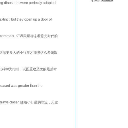
ing dinosaurs were perfectly adapted
顶上的嫩枝，而其它的植食
extinct, but they open up a door of
灭绝的动物来说很糟
the age of mammals. KT界限层标志着恐龙时代的
ll dinosaurs? 不过
entire planet? 到底要多大的小行星才能将这么多铱散
 ten kilomet
 dinosaurs. 我们以科学为指引，试图重建恐龙的最后时
 diam
sed was greater than the
要强大。 Recrea
 as it draws closer. 随着小行星的靠近，天空
tmosp