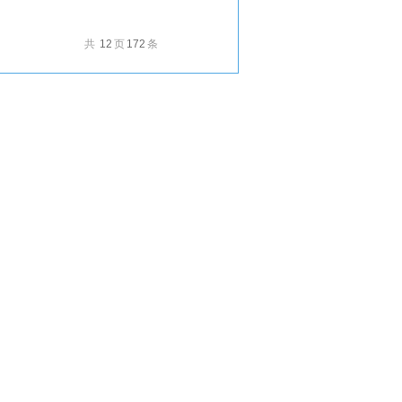
共
12
页
172
条