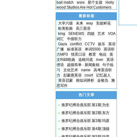
ball match
wsre
那个女孩
Holly
wood Studios Are Hot Customers
最新标签
大学六级
未来
way
安妮鲜花
欧美歌曲
高三英语
king
SENEWS
四级
艺术
VOA
词汇
中级听力
Gaza
conflict
CCTV
娱乐
英语
广播
标准英语
单词5500
英语听
力MP3
情景口语
教育
电信
英
文R&B歌曲
追根问底
river
英语
俚语
超级简单
新闻集锦
句子练
习
文化艺术
name
高考英语听
力
彭蒙惠英语
court
记忆超人
英语启蒙
相似词辨析
金银岛
雅
思写作
热门文章
侏罗纪搏击俱乐部 第1期:为生
侏罗纪搏击俱乐部 第2期:东方
侏罗纪搏击俱乐部 第3期:玛君
侏罗纪搏击俱乐部 第4期:顶级
侏罗纪搏击俱乐部 第5期:玛君