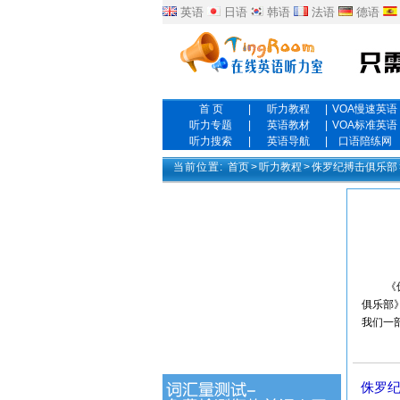
英语
日语
韩语
法语
德语
首 页
|
听力教程
|
VOA慢速英语
听力专题
|
英语教材
|
VOA标准英语
听力搜索
|
英语导航
|
口语陪练网
当前位置:
首页
>
听力教程
>
侏罗纪搏击俱乐部
《侏罗纪
俱乐部
我们一
侏罗纪