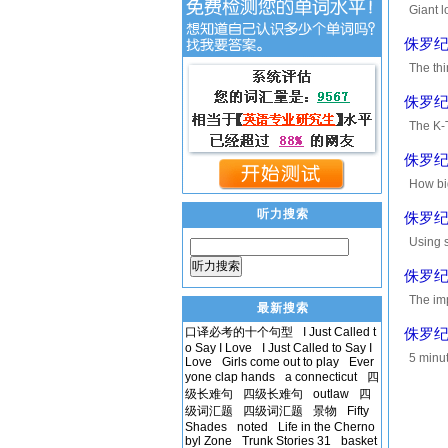
Giant l
to ta
侏罗纪
The thi
oppor
侏罗纪
The K-
终点和哺乳动
侏罗纪
How bi
布在整个星球
听力搜索
侏罗纪
Using
刻。 The
听力搜索
侏罗纪
The im
最新搜索
combi
口译必考的十个句型
I Just Called t
侏罗纪
o Say I Love
I Just Called to Say I
5 minu
Love
Girls come out to play
Ever
yone clap hands
a connecticut
四
现在被耀眼的
级长难句
四级长难句
outlaw
四
级词汇题
四级词汇题
景物
Fifty
Shades
noted
Life in the Cherno
byl Zone
Trunk Stories 31
basket