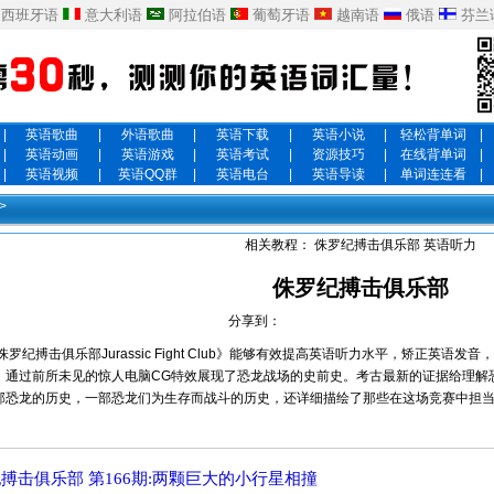
西班牙语
意大利语
阿拉伯语
葡萄牙语
越南语
俄语
芬兰
|
英语歌曲
|
外语歌曲
|
英语下载
|
英语小说
|
轻松背单词
|
|
英语动画
|
英语游戏
|
英语考试
|
资源技巧
|
在线背单词
|
|
英语视频
|
英语QQ群
|
英语电台
|
英语导读
|
单词连连看
|
>
相关教程：
侏罗纪搏击俱乐部
英语听力
侏罗纪搏击俱乐部
分享到：
搏击俱乐部Jurassic Fight Club》能够有效提高英语听力水平，矫正英语
》通过前所未见的惊人电脑CG特效展现了恐龙战场的史前史。考古最新的证据给理解
部恐龙的历史，一部恐龙们为生存而战斗的历史，还详细描绘了那些在这场竞赛中担
搏击俱乐部 第166期:两颗巨大的小行星相撞