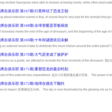
ong-necked Sauropods were able to browse at treetop levels, while other plant eat
ke advantage of the low-growing vegetation. 巨大的长颈蜥脚类恐龙能够吃树
搏击俱乐部 第167期:行星终结了恐龙王朝
ng about extinction events is that, of course they're very bad for the animals that go 
tunity for a lot of other animals and plants. 其实就灭绝事件来说，当然对走向
搏击俱乐部 第168期:全球变暖是罪魁祸首
T boundary marks the end of the age of dinosaurs, and the beginning of 
物时代的开端。 But does the K-T boundary really signify the absolute end of a
搏击俱乐部 第169期:十年间谜团依旧未解
g an asteroid would it take to distribute this much Iridium around the 
上？ And they come up with a very rough number of something on the order of
搏击俱乐部 第170期:大气层变成了披萨炉
 science as a guide, we attempt to recreate the final moments of the
 first effect was the impact itself. 第一个效果是撞击本身。 So when a 10-kilometer
搏击俱乐部 第171期:重塑恐龙的最后时刻
pact of this asteroid was unparalleled. 这次小行星的撞击威力空前。 The power it relea
ned force of man's entire nuclear arsenal. 它释放的能量比人类整个核武库加起来都
搏击俱乐部 第172期:地球在撞击下颤抖
tes to impact. 距离撞击五分钟。 The sky is now illuminated by the glowing orb
火球照亮。 The asteroid begins to heat up as it comes into contact with our a