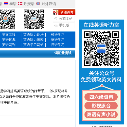
语
泰语
丹麦语
对外汉语
收藏本站
手机版
英文阅读
|
英语听力论坛
|
韩语学习
英语词典
|
英语听力家园
|
德语学习
英语网刊
|
英语学习网站
|
日语学习
词汇量测试
发音，是学习提高英语成绩的好帮手。《侏罗纪格斗
恐龙如何争夺霸权带来了突破发现。本片将带给
当猎手的角色。