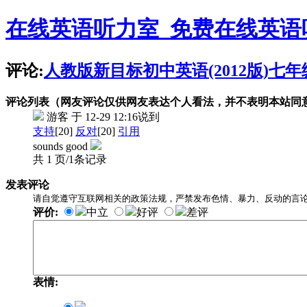
在线英语听力室_免费在线英语
评论:
人教版新目标初中英语(2012版)七年级上
评论列表（网友评论仅供网友表达个人看法，并不表明本站同
游客
于 12-29 12:16
说到
支持
[20]
反对
[20]
引用
sounds good
共 1 页/1条记录
发表评论
请自觉遵守互联网相关的政策法规，严禁发布色情、暴力、反动的言
评价:
中立
好评
差评
表情: