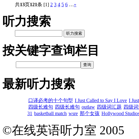
共
13
页
121
条
[1]
2
3
4
5
6
…
»
听力搜索
听力搜索
按关键字查询栏目
最新听力搜索
口译必考的十个句型
I Just Called to Say I Love
I Jus
四级长难句
四级长难句
outlaw
四级词汇题
四级词
31
basketball match
wsre
那个女孩
Hollywood Studios
©在线英语听力室 200