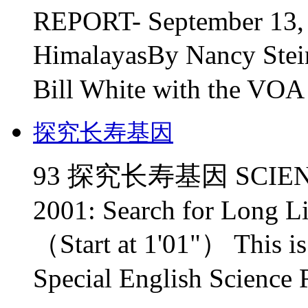
REPORT- September 13, 2
HimalayasBy Nancy Stein
Bill White with the VOA 
探究长寿基因
93 探究长寿基因 SCIENCE 
2001: Search for Long L
（Start at 1'01"） This i
Special English Science R