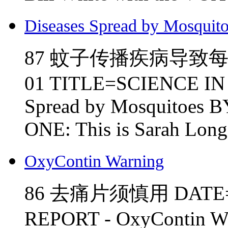
Diseases Spread by Mosquit
87 蚊子传播疾病导致每年
01 TITLE=SCIENCE IN 
Spread by Mosquitoes 
ONE: This is Sarah Lon
OxyContin Warning
86 去痛片须慎用 DATE=8-
REPORT - OxyContin Wa