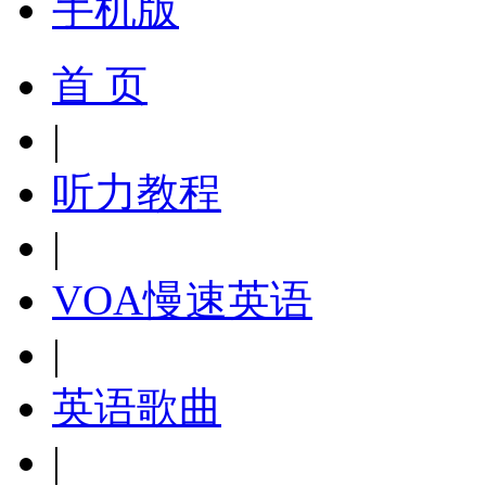
手机版
首 页
|
听力教程
|
VOA慢速英语
|
英语歌曲
|