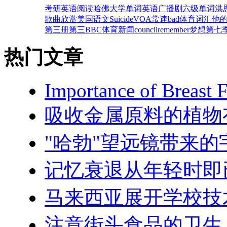
考研英语
阅读
哈佛大学
单词
英语广播剧
六级单词
洪
歌曲欣赏
美国语文
Suicide
VOA常速
bad
体育词汇
他
第三册
第三
BBC体育新闻
council
remember
梦想
第七
热门文章
Importance of Breast 
吸收金属原料的植物
"哈勃"望远镜带来的
记忆衰退从年轻时即
马来西亚展开学校技
注意街头食品的卫生