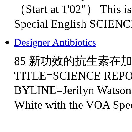
（Start at 1'02"） This i
Special English SCIENCE
Designer Antibiotics
85 新功效的抗生素在加州诞
TITLE=SCIENCE REPORT 
BYLINE=Jerilyn Watson （
White with the VOA Spe