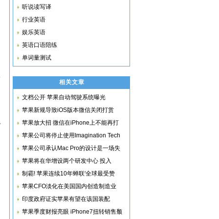
听说读写译
行业英语
娱乐英语
英语口语陪练
单词量测试
子
相关文章
文档公开 苹果自动驾驶系统曝光
苹果新规导致iOS版本微信关闭打赏
苹果放大招 微信在iPhone上不能再打
万
苹果公司将停止使用Imagination Tech
苹果公司承认Mac Pro的设计是一场失
苹果将在华增设两个研发中心 投入
制霸! 苹果连续10年蝉联'全球最受赞
苹果CFO淡化在美国国内创造制造业
印度政府证实苹果有望在该国装配
苹果季度财报亮眼 iPhone7扭转销售颓