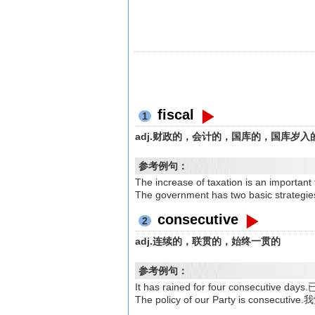
fiscal
1
adj.财政的，会计的，国库的，国库岁入
参考例句：
The increase of taxation is an im
The government has two basic str
consecutive
2
adj.连续的，联贯的，始终一贯的
参考例句：
It has rained for four consecutiv
The policy of our Party is conse