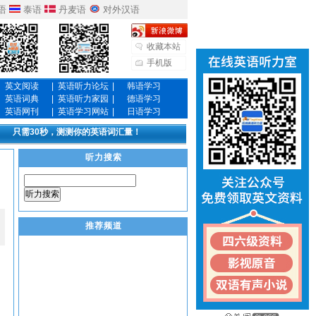
语
泰语
丹麦语
对外汉语
收藏本站
手机版
英文阅读
|
英语听力论坛
|
韩语学习
英语词典
|
英语听力家园
|
德语学习
英语网刊
|
英语学习网站
|
日语学习
只需30秒，测测你的英语词汇量！
听力搜索
听力搜索
推荐频道