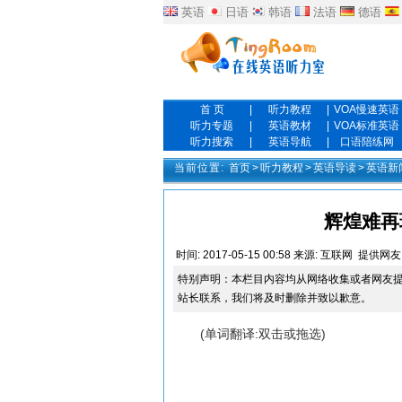
英语
日语
韩语
法语
德语
首 页
|
听力教程
|
VOA慢速英语
听力专题
|
英语教材
|
VOA标准英语
听力搜索
|
英语导航
|
口语陪练网
当前位置:
首页
>
听力教程
>
英语导读
>
英语新
辉煌难再
时间:
2017-05-15 00:58
来源:
互联网
提供网友
特别声明：本栏目内容均从网络收集或者网友
站长联系，我们将及时删除并致以歉意。
(单词翻译:双击或拖选)