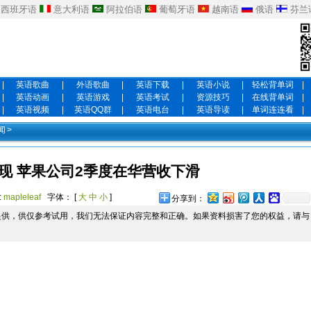
西班牙语
意大利语
阿拉伯语
葡萄牙语
越南语
俄语
芬兰
|
英语歌曲
|
外语歌曲
|
英语下载
|
英语小说
|
轻松背单词
|
|
英语动画
|
英语游戏
|
英语考试
|
资源技巧
|
在线背单词
|
|
英语视频
|
英语QQ群
|
英语电台
|
英语导读
|
单词连连看
|
闻
>
现 苹果公司2季度在华营收下滑
:
mapleleaf
字体： [
大
中
小
]
分享到：
提供，供仅参考试用，我们无法保证内容完整和正确。如果资料损害了您的权益，请与