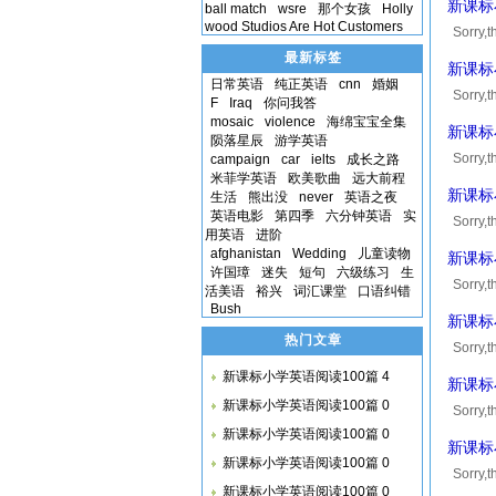
新课标
ball match
wsre
那个女孩
Holly
wood Studios Are Hot Customers
Sorry
获得10到
最新标签
新课标
日常英语
纯正英语
cnn
婚姻
Sorry
F
Iraq
你问我答
获得10到
mosaic
violence
海绵宝宝全集
新课标
陨落星辰
游学英语
Sorry
campaign
car
ielts
成长之路
米菲学英语
欧美歌曲
远大前程
获得10到
新课标
生活
熊出没
never
英语之夜
英语电影
第四季
六分钟英语
实
Sorry
用英语
进阶
获得10到
afghanistan
Wedding
儿童读物
新课标
许国璋
迷失
短句
六级练习
生
Sorry
活美语
裕兴
词汇课堂
口语纠错
获得10到
Bush
新课标
热门文章
Sorry
获得10到
新课标小学英语阅读100篇 4
新课标
新课标小学英语阅读100篇 0
Sorry
获得10到
新课标小学英语阅读100篇 0
新课标
新课标小学英语阅读100篇 0
Sorry
新课标小学英语阅读100篇 0
获得10到