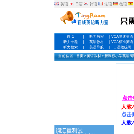
英语
日语
韩语
法语
德语
首 页
|
听力教程
|
VOA慢速英语
听力专题
|
英语教材
|
VOA标准英语
听力搜索
|
英语导航
|
口语陪练网
当前位置:
首页
>
英语教材
>
新课标小学英语阅读
点击
人教
点击
人教