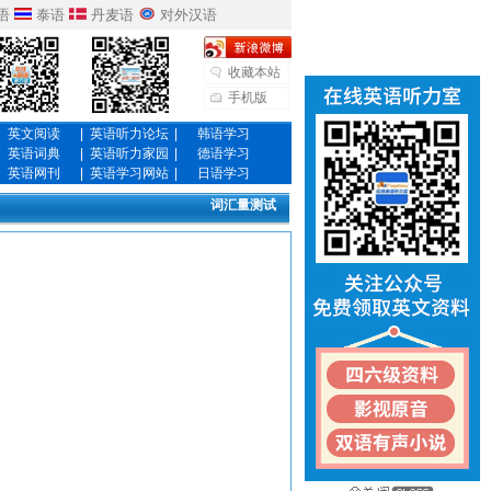
语
泰语
丹麦语
对外汉语
收藏本站
手机版
英文阅读
|
英语听力论坛
|
韩语学习
英语词典
|
英语听力家园
|
德语学习
英语网刊
|
英语学习网站
|
日语学习
词汇量测试