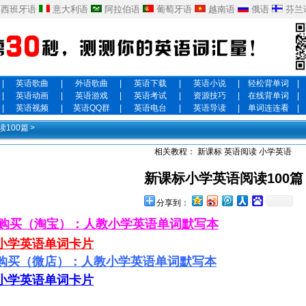
西班牙语
意大利语
阿拉伯语
葡萄牙语
越南语
俄语
芬兰
|
英语歌曲
|
外语歌曲
|
英语下载
|
英语小说
|
轻松背单词
|
|
英语动画
|
英语游戏
|
英语考试
|
资源技巧
|
在线背单词
|
|
英语视频
|
英语QQ群
|
英语电台
|
英语导读
|
单词连连看
|
100篇
>
相关教程：
新课标
英语阅读
小学英语
新课标小学英语阅读100篇
分享到：
购买（淘宝）：人教小学英语单词默写本
小学英语单词卡片
购买（微店）：人教小学英语单词默写本
小学英语单词卡片