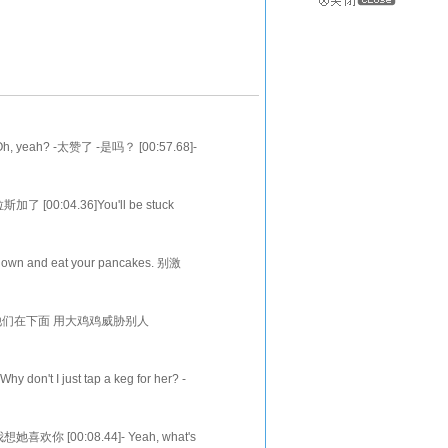
- Oh, yeah? -太赞了 -是吗？ [00:57.68]-
st week o
斯加了 [00:04.36]You'll be stuck
我一样娶个老母猪
down and eat your pancakes. 别激
她是在地人 我想去
winkies. 也许他们在下面 用大鸡鸡威胁别人
ing? -我得走了 -你
on't I just tap a keg for her? -
有点醉了
u. 我想她喜欢你 [00:08.44]- Yeah, what's