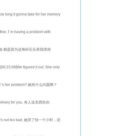
ha
long it gonna take for her memory
ack. 她的医生说永远不
ine. I' m having a problem with
h? 我能帮得上忙
.. 阿爸，我没法痛扁他 都是因为这堆碎石头害我滑倒
屁 [00:0
23.68]We figured it out. She only
That song? 不会吧
hell 's her problem? 她有什么问题啊？
哦 [00:14.80]I
 delivery for you. 有人送东西给你
32.60]- Who are
ur. That's not too bad. 她哭了快一个小时，还
再过一小时她