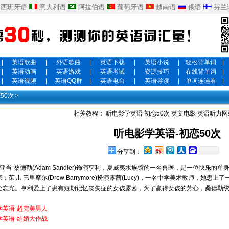
西班牙语
意大利语
阿拉伯语
葡萄牙语
越南语
俄语
芬兰
|
英语歌曲
|
外语歌曲
|
英语下载
|
英语小说
|
轻松背单词
|
|
英语动画
|
英语游戏
|
英语考试
|
资源技巧
|
在线背单词
|
|
英语视频
|
英语QQ群
|
英语电台
|
英语导读
|
单词连连看
|
50次
>
相关教程：
听电影学英语
初恋50次
英文电影
英语听力网
听电影学英语-初恋50次
分享到：
当-桑德勒(Adam Sandler)饰演亨利，夏威夷水族馆的一名兽医，是一位快乐
；茱儿-巴里摩尔(Drew Barrymore)扮演露茜(Lucy)，一名中学美术教师，
全忘光。亨利爱上了患有短期记忆丧失症的女孩露茜，为了赢得女孩的芳心，桑德勒
学英语-超完美男人
学英语-结婚大作战