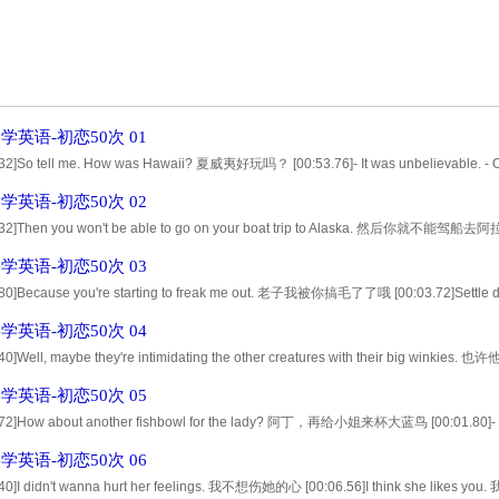
学英语-初恋50次 01
.32]So tell me. How was Hawaii? 夏威夷好玩吗？ [00:53.76]- It was unbelievable. 
what happened? - I met this guy. -有艳遇啦？ -我遇到一个男人 [00:59.52]It was the be
学英语-初恋50次 02
.32]Then you won't be able to go on your boat trip to Alaska. 然后你就不能驾船去阿拉
waking up next to the same old, ugly broad, just like Ula. 你会被卡在这里 跟
学英语-初恋50次 03
.80]Because you're starting to freak me out. 老子我被你搞毛了了哦 [00:03.72]Settle 
餐吧 [00:12.52]I think she's a local girl I wanted to go up to her... 我想
学英语-初恋50次 04
.40]Well, maybe they're intimidating the other creatures with their big 
.88]That is one theory. 那是其中一个理论 [00:09.04]- I have to go. - Where you go
学英语-初恋50次 05
.72]How about another fishbowl for the lady? 阿丁，再给小姐来杯大蓝鸟 [00:01.80]- Why d
 -干脆开一桶酒给她喝吧？ -好啊 [00:07.76]I think I' m getting kind of drunk. 我好像
学英语-初恋50次 06
.40]I didn't wanna hurt her feelings. 我不想伤她的心 [00:06.56]I think she likes yo