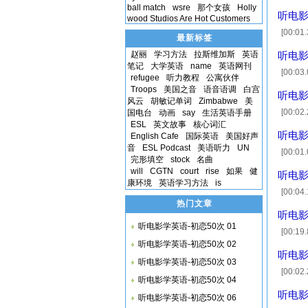
not to
ball match
wsre
那个女孩
Holly
听电影
wood Studios Are Hot Customers
[00:01
最新标签
to co
赵丽
学习方法
拉斯维加斯
英语
听电影
笔记
大学英语
name
英语网刊
[00:03.
refugee
听力教程
公寓伙伴
somet
Troops
美国之音
语音语调
白宫
听电影
风云
胡敏记单词
Zimbabwe
美
[00:0
国电台
动画
say
生活英语手册
ESL
英文故事
核心词汇
[00:03
听电影
English Cafe
国际英语
美国好声
音
ESL Podcast
美语听力
UN
[00:01
完形填空
stock
名曲
sings
will
CGTN
court
rise
如果
健
听电影
康环境
英语学习方法
is
[00:0
热门文章
[00:10
听电影
听电影学英语-初恋50次 01
[00:19
听电影学英语-初恋50次 02
[00:27
听电影
听电影学英语-初恋50次 03
[00:02
听电影学英语-初恋50次 04
不坏 [00
听电影
听电影学英语-初恋50次 06