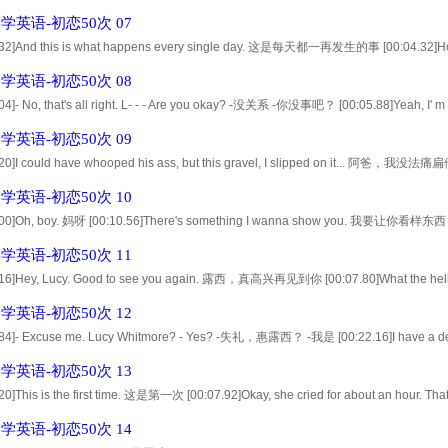
 like? - What about our tradition? -我是人见人爱 -那我们的传统呢？ [00:13.96]Well, I 
学英语-初恋50次 07
.32]And this is what happens every single day. 这是每天都一再发生的事 [00:04.32]How 
me back? 她的记忆多久会恢复？ [00:06.16]Her doctors say it may never come b
学英语-初恋50次 08
04]- No, that's all right. L- - - Are you okay? -没关系 -你没事吧？ [00:05.88]Yeah, I' m f
hing... 我很好，我只是有点问题... [00:08.76]Something that I could help you wit
学英语-初恋50次 09
2.20]I could have whooped his ass, but this gravel, I slipped on it.
.68]Yeah, well, maybe you need to do a few more butt flexes. 也许你该多锻炼你的屁
学英语-初恋50次 10
.00]Oh, boy. 妈呀 [00:10.56]There's something I wanna show you. 我要让你看样东西 [00:
 on days she meets you. 她只在遇见你的日子唱这首歌 [00:27.76]You're kidding me. 
学英语-初恋50次 11
4.16]Hey, Lucy. Good to see you again. 露西，真高兴再见到你 [00:07.80]What the 
.84]She doesn't remember who you are, brah. 她不记得你是谁 [00:12.68]Oh, yeah. 对
学英语-初恋50次 12
.84]- Excuse me. Lucy Whitmore? - Yes? -失礼，惠露西？ -我是 [00:22.16]I have a
.80]- A delivery for me? - Yes. -给我的？ -对 [00:29.20]Oh, they're beautiful 好美 [00:
学英语-初恋50次 13
.20]This is the first time. 这是第一次 [00:07.92]Okay, she cried for about an ho
:10.92]I bet in another hour she'll be ready to see her friends, have lunch... 
学英语-初恋50次 14