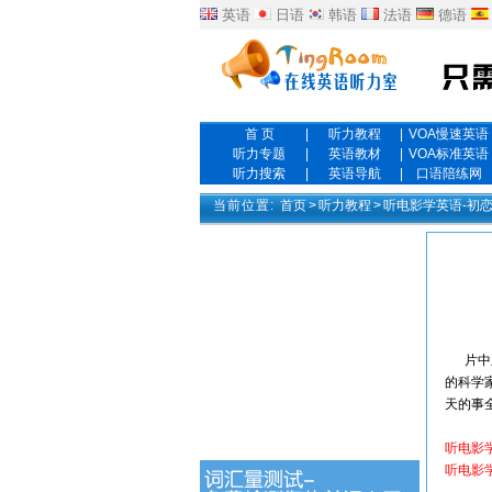
英语
日语
韩语
法语
德语
首 页
|
听力教程
|
VOA慢速英语
听力专题
|
英语教材
|
VOA标准英语
听力搜索
|
英语导航
|
口语陪练网
当前位置:
首页
>
听力教程
>
听电影学英语-初恋
片中亚
的科学家
天的事
听电影
听电影