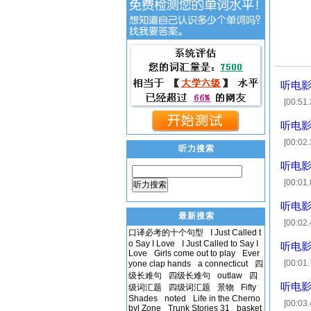
听电影
[00:51
Well, 
听电影
[00:02
听力搜索
here, 
听电影
[00:01
听力搜索
动，吃你的早
听电影
最新搜索
[00:02
口译必考的十个句型
I Just Called t
[00:06
o Say I Love
I Just Called to Say I
听电影
Love
Girls come out to play
Ever
[00:01
yone clap hands
a connecticut
四
级长难句
四级长难句
outlaw
四
Okay.
听电影
级词汇题
四级词汇题
景物
Fifty
Shades
noted
Life in the Cherno
[00:03
byl Zone
Trunk Stories 31
basket