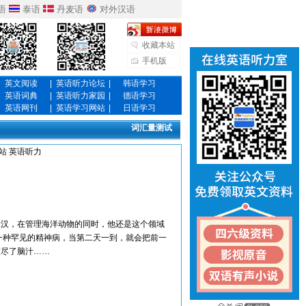
语
泰语
丹麦语
对外汉语
收藏本站
手机版
英文阅读
|
英语听力论坛
|
韩语学习
英语词典
|
英语听力家园
|
德语学习
英语网刊
|
英语学习网站
|
日语学习
词汇量测试
站
英语听力
的单身汉，在管理海洋动物的同时，他还是这个领域
她患上了一种罕见的精神病，当第二天一到，就会把前一
绞尽了脑汁……